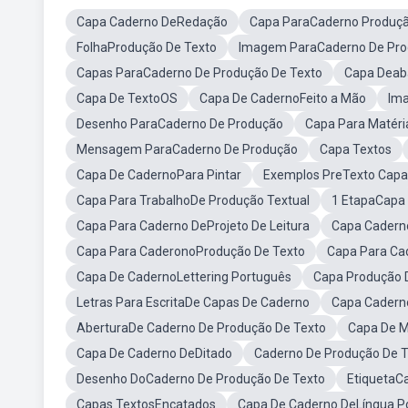
Capa Caderno DeRedação
Capa ParaCaderno Produçã
FolhaProdução De Texto
Imagem ParaCaderno De Pro
Capas ParaCaderno De Produção De Texto
Capa Deab
Capa De TextoOS
Capa De CadernoFeito a Mão
Ima
Desenho ParaCaderno De Produção
Capa Para Matéri
Mensagem ParaCaderno De Produção
Capa Textos
Capa De CadernoPara Pintar
Exemplos PreTexto Capa
Capa Para TrabalhoDe Produção Textual
1 EtapaCapa 
Capa Para Caderno DeProjeto De Leitura
Capa Caderno
Capa Para CaderonoProdução De Texto
Capa Para Ca
Capa De CadernoLettering Português
Capa Produção 
Letras Para EscritaDe Capas De Caderno
Capa Cadern
AberturaDe Caderno De Produção De Texto
Capa De M
Capa De Caderno DeDitado
Caderno De Produção De T
Desenho DoCaderno De Produção De Texto
EtiquetaC
Capas TextosEncatados
Capa De Caderno DeLíngua P