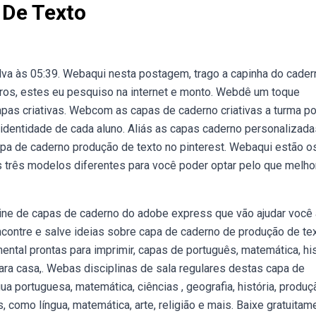
 De Texto
ilva às 05:39. Webaqui nesta postagem, trago a capinha do cader
ros, estes eu pesquiso na internet e monto. Webdê um toque
pas criativas. Webcom as capas de caderno criativas a turma p
e identidade de cada aluno. Aliás as capas caderno personalizada
a de caderno produção de texto no pinterest. Webaqui estão os
 três modelos diferentes para você poder optar pelo que melho
ne de capas de caderno do adobe express que vão ajudar você 
ncontre e salve ideias sobre capa de caderno de produção de te
ntal prontas para imprimir, capas de português, matemática, his
ara casa,. Webas disciplinas de sala regulares destas capa de
ua portuguesa, matemática, ciências , geografia, história, produç
como língua, matemática, arte, religião e mais. Baixe gratuitam