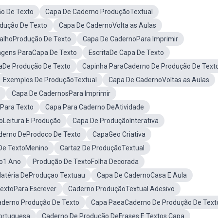
o De Texto
Capa De Caderno ProduçãoTextual
dução De Texto
Capa De CadernoVolta as Aulas
alhoProdução De Texto
Capa De CadernoPara Imprimir
gens ParaCapa De Texto
EscritaDe Capa De Texto
aDe Produção De Texto
Capinha ParaCaderno De Produção De Text
Exemplos De ProduçãoTextual
Capa De CadernoVoltas as Aulas
Capa De CadernosPara Imprimir
Para Texto
Capa Para Caderno DeAtividade
Leitura E Produção
Capa De ProduçãoInterativa
derno DeProdoco De Texto
CapaGeo Criativa
De TextoMenino
Cartaz De ProduçãoTextual
o1 Ano
Produção De TextoFolha Decorada
atéria DeProduçao Textuau
Capa De CadernoCasa E Aula
extoPara Escrever
Caderno ProduçãoTextual Adesivo
aderno Produção De Texto
Capa PaeaCaderno De Produção De Text
ortuguesa
Caderno De Produção DeFrases E Textos Capa