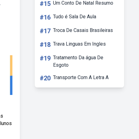
#15
Um Conto De Natal Resumo
.
#16
Tudo é Sala De Aula
#17
Troca De Casais Brasileiras
#18
Trava Linguas Em Ingles
#19
Tratamento Da água De
Esgoto
#20
Transporte Com A Letra A
as
alunos