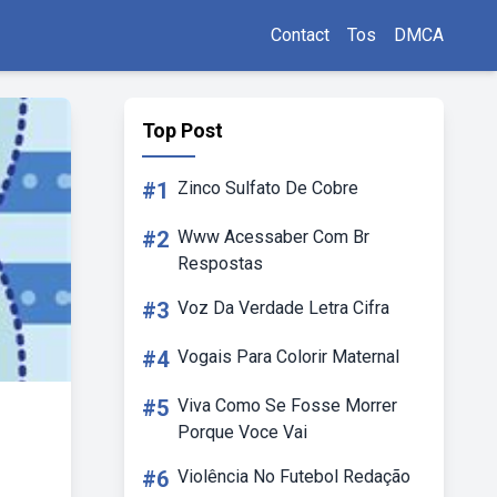
Contact
Tos
DMCA
Top Post
#1
Zinco Sulfato De Cobre
#2
Www Acessaber Com Br
Respostas
#3
Voz Da Verdade Letra Cifra
#4
Vogais Para Colorir Maternal
#5
Viva Como Se Fosse Morrer
Porque Voce Vai
#6
Violência No Futebol Redação