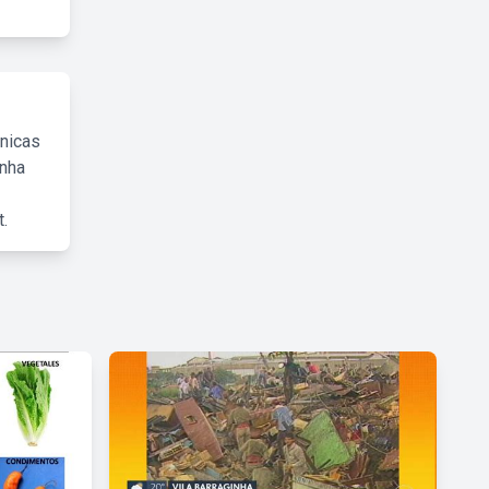
cnicas
inha
.