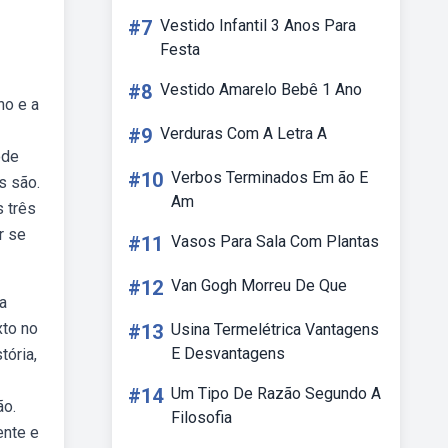
#7
Vestido Infantil 3 Anos Para
Festa
#8
Vestido Amarelo Bebê 1 Ano
no e a
#9
Verduras Com A Letra A
ode
#10
Verbos Terminados Em ão E
s são.
Am
 três
r se
#11
Vasos Para Sala Com Plantas
#12
Van Gogh Morreu De Que
a
xto no
#13
Usina Termelétrica Vantagens
E Desvantagens
tória,
#14
Um Tipo De Razão Segundo A
ão.
Filosofia
ente e