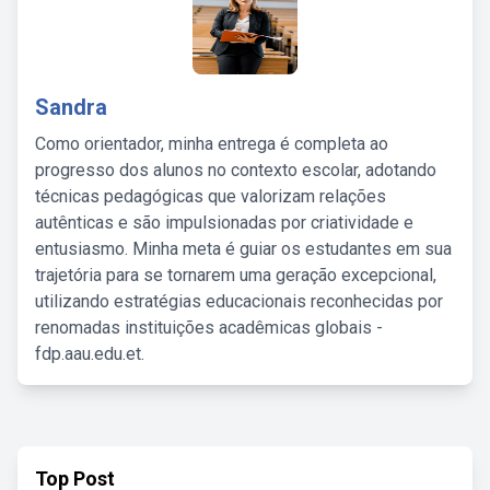
Sandra
Como orientador, minha entrega é completa ao
progresso dos alunos no contexto escolar, adotando
técnicas pedagógicas que valorizam relações
autênticas e são impulsionadas por criatividade e
entusiasmo. Minha meta é guiar os estudantes em sua
trajetória para se tornarem uma geração excepcional,
utilizando estratégias educacionais reconhecidas por
renomadas instituições acadêmicas globais -
fdp.aau.edu.et.
Top Post