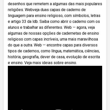
desenhos que remetem a algumas das mais populares
religiões. Webveja duas capas de caderno de
linguagem para ensino religioso, com símbolos, letras
e artigo 33 da ldb. Saiba como abrir o caderno com os
alunos e trabalhar as diferentes. Web — agora, veja
algumas de nossas opções de cadernetas de ensino
religioso com capas incríveis, uma mais maravilhosa
do que a outra. Web — encontre capas para diversos
tipos de cadernos, como língua, matemática, ciências,
história, geografia, dever de casa, evolução de escrita
e ensino. Veja mais ideias sobre ensino.