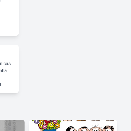
cnicas
inha
.