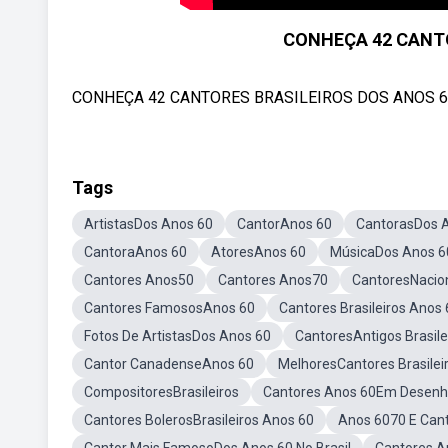
CONHEÇA 42 CANTO
CONHEÇA 42 CANTORES BRASILEIROS DOS ANOS 60
Tags
ArtistasDos Anos 60
CantorAnos 60
CantorasDos 
CantoraAnos 60
AtoresAnos 60
MúsicaDos Anos 6
Cantores Anos50
Cantores Anos70
CantoresNacio
Cantores FamososAnos 60
Cantores Brasileiros Anos
Fotos De ArtistasDos Anos 60
CantoresAntigos Brasile
Cantor CanadenseAnos 60
MelhoresCantores Brasilei
CompositoresBrasileiros
Cantores Anos 60Em Desen
Cantores BolerosBrasileiros Anos 60
Anos 6070 E Can