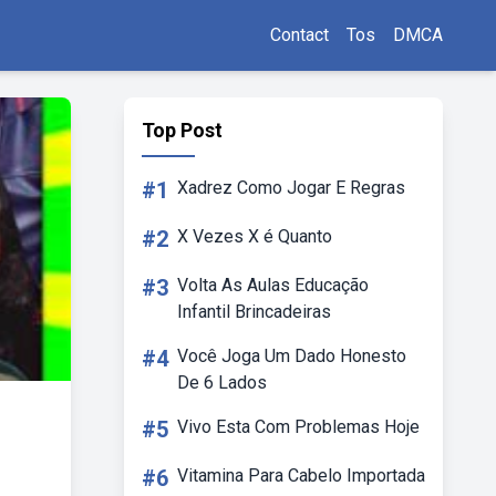
Contact
Tos
DMCA
Top Post
#1
Xadrez Como Jogar E Regras
#2
X Vezes X é Quanto
#3
Volta As Aulas Educação
Infantil Brincadeiras
#4
Você Joga Um Dado Honesto
De 6 Lados
#5
Vivo Esta Com Problemas Hoje
#6
Vitamina Para Cabelo Importada