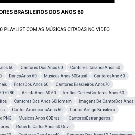
RES BRASILEIROS DOS ANOS 60
 PLAYLIST COM AS MÚSICAS CITADAS NO VÍDEO ...
Anos 60
Cantores Dos Anos 60
Cantores ItalianosAnos 60
0
DançaAnos 60
Musicas Anos 60Brasil
CantoresAno 60
nais
FotosDos Anos 60
Cantores Brasileiros Anos70
 6070 80
ArtistaAnos 60 60
Irmãos CartesCantores Anos 60
iros
Cantores Dos Anos 60Homem
Imagens De CantorDos Anos 
ros
Cantor AmericanoAnos 60
Cantor Antigo Brasileiro
ho PNG
Musicos Anos 60Brasil
CantoresEstrangeiros
tores
Roberto CarlosAnos 60 Ouvir