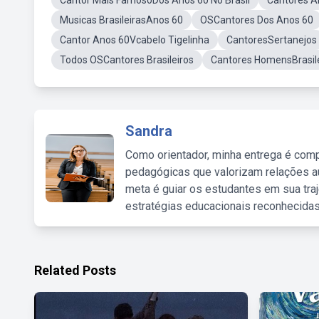
Cantor Mais FamosoDos Anos 60 No Brasil
Cantores 
Musicas BrasileirasAnos 60
OSCantores Dos Anos 60
Cantor Anos 60Vcabelo Tigelinha
CantoresSertanejos
Todos OSCantores Brasileiros
Cantores HomensBrasil
Sandra
Como orientador, minha entrega é comp
pedagógicas que valorizam relações au
meta é guiar os estudantes em sua traj
estratégias educacionais reconhecidas
Related Posts