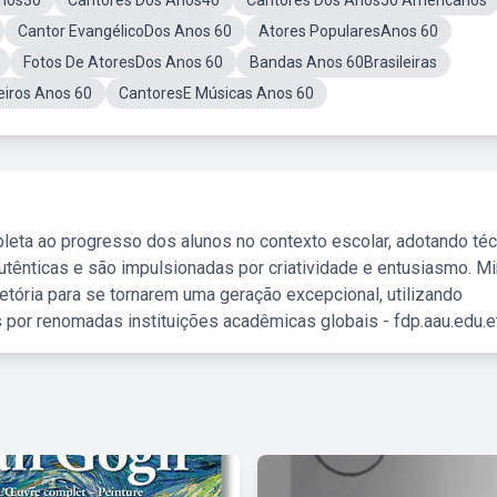
Anos30
Cantores Dos Anos40
Cantores Dos Anos50 Americanos
Cantor EvangélicoDos Anos 60
Atores PopularesAnos 60
Fotos De AtoresDos Anos 60
Bandas Anos 60Brasileiras
eiros Anos 60
CantoresE Músicas Anos 60
leta ao progresso dos alunos no contexto escolar, adotando té
tênticas e são impulsionadas por criatividade e entusiasmo. M
etória para se tornarem uma geração excepcional, utilizando
 por renomadas instituições acadêmicas globais - fdp.aau.edu.et