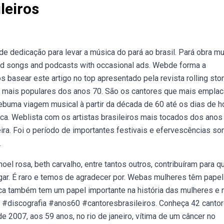
leiros
dedicação para levar a música do pará ao brasil. Pará obra mu
ted songs and podcasts with occasional ads. Webde forma a
basear este artigo no top apresentado pela revista rolling sto
as mais populares dos anos 70. São os cantores que mais empla
buma viagem musical à partir da década de 60 até os dias de h
. Weblista com os artistas brasileiros mais tocados dos anos 
ira. Foi o período de importantes festivais e efervescências so
.
el rosa, beth carvalho, entre tantos outros, contribuíram para q
gar. É raro e temos de agradecer por. Webas mulheres têm papel
ica também tem um papel importante na história das mulheres e n
go #discografia #anos60 #cantoresbrasileiros. Conheça 42 canto
 2007, aos 59 anos, no rio de janeiro, vítima de um câncer no