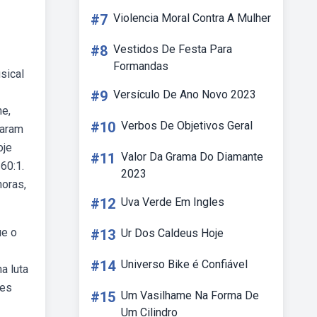
#7
Violencia Moral Contra A Mulher
#8
Vestidos De Festa Para
Formandas
sical
#9
Versículo De Ano Novo 2023
ne,
#10
Verbos De Objetivos Geral
caram
oje
#11
Valor Da Grama Do Diamante
60:1.
2023
noras,
#12
Uva Verde Em Ingles
ue o
#13
Ur Dos Caldeus Hoje
#14
Universo Bike é Confiável
a luta
res
#15
Um Vasilhame Na Forma De
Um Cilindro