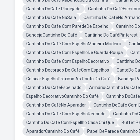
Cantinho Do Café NaBancada Da Cozinha
Cantinho D
Cantinho DoCafe Planejado
Cantinho Do CaféEscritóri
Cantinho Do Café NaSala
Cantinho Do CaféNo Armári
Cantinho Do Café Com ParedeDe Espelho
Cantinho Do
BandejaCantinho Do Café
Cantinho Do CaféPinterest
Cantinho Do Café Com EspelhoMadeira Madeira
Canti
Cantinho Do Cafe Com EspelhoDe Guarda-Roupa
Cant
Cantinho Do Cafe Com EspelhoDecorativo
Cantinho D
Cantinho Decorado De CafeCom Espelhos
CantoDo Ca
Colocar EspelhoProximo Ao Ponto Do Café
Bandeja Pa
Cantinho Do CaféEspelhado
ArmárioCantinho Do Café
Espelho DecorativoCantinho Do Café
Cantinho DoCaf
Cantinho Do CaféNo Aparador
Cantinho DoCafe Com 
Cantinho Do Cafe Com EspelhoRedondo
Cantinho DoC
Cantnho Do Cafe ComEspellho Casa Chi Que
Buffet P
AparadorCantinho Do Café
Papel DeParede Cantinho 