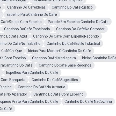
o CaféDecoração
Cantinho Do Café Com Espelho
o
Cantinho Do CaféIdeias
Cantinho Do CaféRústico
o
Espelho ParaCantinho Do Café
 CaféStudio Com Espelho
Parede Em Espelho Cantinho DoCafe
Cantinho DoCafe Espelhado
Cantinho Do CaféNo Corredor
nho DoCafe Azul
Cantinho Do Café Com EspelhoRedondo
inho Do CaféNo Trabalho
Cantinho Do CaféEstilo Industrial
o CaféChi Que
Ideias Para MontarO Cantinho Do Cafe
fé Com Espelho
Cantinho DoAri Medianeira
Ideias Cantinho DoB
raCantinho Do Café
Cantinho DoCafe Base Redonda
Espelhos ParaCantinho Do Café
e Com Banqueta
Cantinho Do CaféSugestões
Espelho
Cantinho Do CaféNo Armario
afe No Aparador
Cantnho DoCafe Com Espellho
equeno Preto ParaCantinho Do Cafe
Cantinho Do Café NaCozinha
Do Café