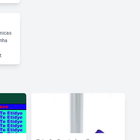
cnicas
inha
.