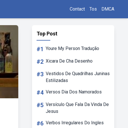
Contact
Tos
DMCA
Top Post
#1
Youre My Person Tradução
#2
Xicara De Cha Desenho
#3
Vestidos De Quadrilhas Juninas
Estilizadas
#4
Versos Dia Dos Namorados
#5
Versículo Que Fala Da Vinda De
Jesus
#6
Verbos Irregulares Do Ingles