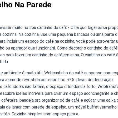
lho Na Parede
vestir muito no seu cantinho do café? Olha que legal essa prop
a cozinha. Na cozinha, use uma pequena bancada ou uma parte d
para incluir um espaço do café na cozinha, você pode aproveitar 
inho ou aparador que funcionará. Como decorar o cantinho do café
cas para fazer um cantinho do café em casa. O cantinho do café 
bida.
e ambiente é muito útil. Webcantinho do café suspenso com e
ora a parede revestida por espelhos. +35 ideias de decoração.
do café ideias não faltam, o espaço é tendência forte. Webtrans
escubra ideias incríveis para criar um espaço aconchegante e c
cafeteira, bandeja pra organizar pó de café e açúcar, uma caixa 
ala de jantar com parede de espelho, um móvel buffet vermelho 
 cafés. Cozinha simples com espaço para a.