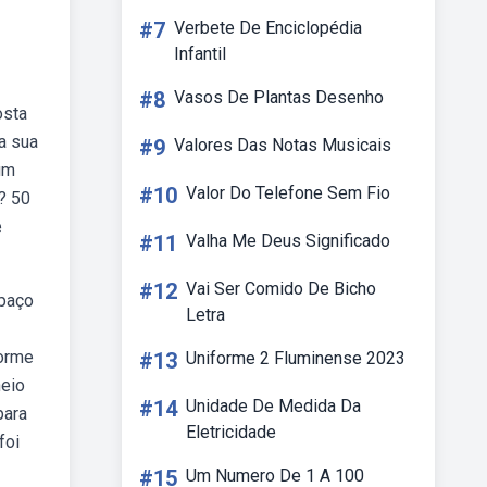
#7
Verbete De Enciclopédia
Infantil
#8
Vasos De Plantas Desenho
osta
a sua
#9
Valores Das Notas Musicais
um
#10
Valor Do Telefone Sem Fio
? 50
é
#11
Valha Me Deus Significado
#12
Vai Ser Comido De Bicho
spaço
Letra
forme
#13
Uniforme 2 Fluminense 2023
heio
#14
Unidade De Medida Da
para
Eletricidade
foi
#15
Um Numero De 1 A 100