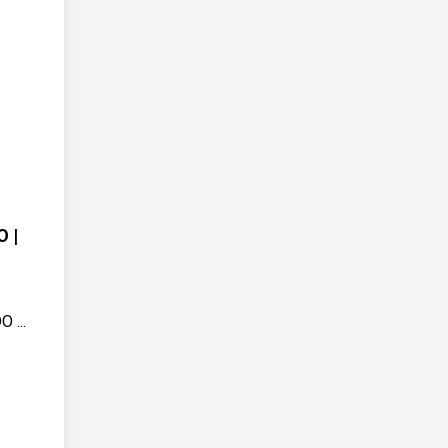
 |
 ...