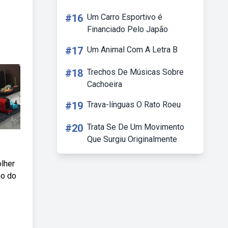
#16
Um Carro Esportivo é
Financiado Pelo Japão
#17
Um Animal Com A Letra B
#18
Trechos De Músicas Sobre
Cachoeira
#19
Trava-línguas O Rato Roeu
#20
Trata Se De Um Movimento
Que Surgiu Originalmente
olher
ho do