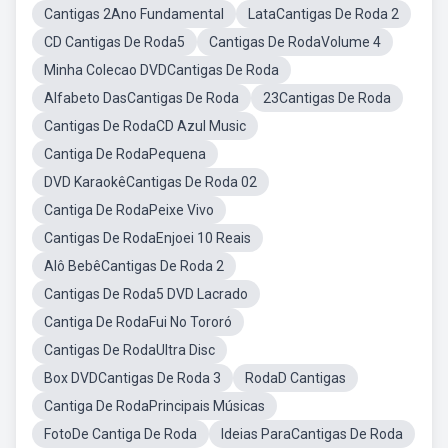
Cantigas 2Ano Fundamental
LataCantigas De Roda 2
CD Cantigas De Roda5
Cantigas De RodaVolume 4
Minha Colecao DVDCantigas De Roda
Alfabeto DasCantigas De Roda
23Cantigas De Roda
Cantigas De RodaCD Azul Music
Cantiga De RodaPequena
DVD KaraokêCantigas De Roda 02
Cantiga De RodaPeixe Vivo
Cantigas De RodaEnjoei 10 Reais
Alô BebêCantigas De Roda 2
Cantigas De Roda5 DVD Lacrado
Cantiga De RodaFui No Tororó
Cantigas De RodaUltra Disc
Box DVDCantigas De Roda 3
RodaD Cantigas
Cantiga De RodaPrincipais Músicas
FotoDe Cantiga De Roda
Ideias ParaCantigas De Roda