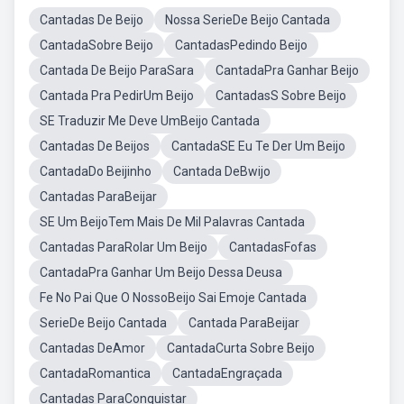
Cantadas De Beijo
Nossa SerieDe Beijo Cantada
CantadaSobre Beijo
CantadasPedindo Beijo
Cantada De Beijo ParaSara
CantadaPra Ganhar Beijo
Cantada Pra PedirUm Beijo
CantadasS Sobre Beijo
SE Traduzir Me Deve UmBeijo Cantada
Cantadas De Beijos
CantadaSE Eu Te Der Um Beijo
CantadaDo Beijinho
Cantada DeBwijo
Cantadas ParaBeijar
SE Um BeijoTem Mais De Mil Palavras Cantada
Cantadas ParaRolar Um Beijo
CantadasFofas
CantadaPra Ganhar Um Beijo Dessa Deusa
Fe No Pai Que O NossoBeijo Sai Emoje Cantada
SerieDe Beijo Cantada
Cantada ParaBeijar
Cantadas DeAmor
CantadaCurta Sobre Beijo
CantadaRomantica
CantadaEngraçada
Cantadas ParaConquistar