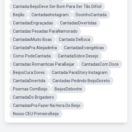
Cantada BeijoDeve Ser Bom Para Ser Tão Difícil
Beijão
CantadasInstagram
DocinhoCantada
CantadasEngraçadas
CantadasDivertidas
Cantadas Pesadas ParaNamorado
CantadasMuito Boas
Cantada DeBoca
CantadaPra Aleijadinha
CantadasEvangélicas
Como PodeCantada
CantadaSobre Desejo
Cantadas Romanticas ParaBeijar
CantadasCom Doce
BeijosCura Dores
Cantada ParaStory Instagram
CantadaDivertida
Cantadas Pedindo BeijoDicreto
Poemas ComBeijo
BeijosDeboche
CantadaDo Brigadeiro
CantadasPra Fazer Na Hora Do Beijo
Nosso CEU PrimeiroBeijo