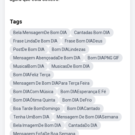
Tags
Bela MensagemDe Bom DIA
Cantadas Bom DIA
Frase LindaDe Bom DIA
Frase Bom DIADeus
PostDe Bom DIA
Bom DIALindezas
Mensagem AbençoadaDe Bom DIA
Bom DIAPNG GIF
MusicalBom DIA
MusicasDe Bom DIA
Bom DIAFeliz Terça
Mensagem De Bom DIAPara Terça Feira
Bom DIACom Música
Bom DIAEsperança E Fé
Bom DIAÓtima Quinta
Bom DIA DeFrio
Boa Tarde BomDomingo
Bom DIACantado
Tenha UmBom DIA
Mensagem De Bom DIASemana
Bela ImagemDe Bom DIA
CantadaDo DIA
Mensagem FofaDe Boa Semana