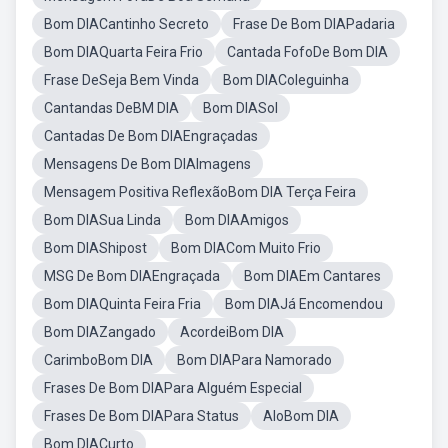
Bom DIACantinho Secreto
Frase De Bom DIAPadaria
Bom DIAQuarta Feira Frio
Cantada FofoDe Bom DIA
Frase DeSeja Bem Vinda
Bom DIAColeguinha
Cantandas DeBM DIA
Bom DIASol
Cantadas De Bom DIAEngraçadas
Mensagens De Bom DIAImagens
Mensagem Positiva ReflexãoBom DIA Terça Feira
Bom DIASua Linda
Bom DIAAmigos
Bom DIAShipost
Bom DIACom Muito Frio
MSG De Bom DIAEngraçada
Bom DIAEm Cantares
Bom DIAQuinta Feira Fria
Bom DIAJá Encomendou
Bom DIAZangado
AcordeiBom DIA
CarimboBom DIA
Bom DIAPara Namorado
Frases De Bom DIAPara Alguém Especial
Frases De Bom DIAPara Status
AloBom DIA
Bom DIACurto