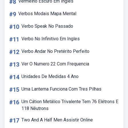
#8
Vermelho Escuro Em Ingles
#9
Verbos Modais Mapa Mental
#10
Verbo Speak No Passado
#11
Verbo No Infinitivo Em Ingles
#12
Verbo Andar No Pretérito Perfeito
#13
Ver O Numero 22 Com Frequencia
#14
Unidades De Medidas 4 Ano
#15
Uma Lanterna Funciona Com Tres Pilhas
#16
Um Cátion Metálico Trivalente Tem 76 Elétrons E
118 Nêutrons
#17
Two And A Half Men Assistir Online