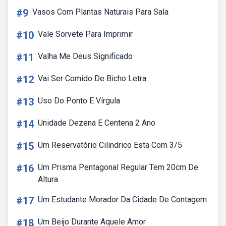
#9
Vasos Com Plantas Naturais Para Sala
#10
Vale Sorvete Para Imprimir
#11
Valha Me Deus Significado
#12
Vai Ser Comido De Bicho Letra
#13
Uso Do Ponto E Vírgula
#14
Unidade Dezena E Centena 2 Ano
#15
Um Reservatório Cilindrico Esta Com 3/5
#16
Um Prisma Pentagonal Regular Tem 20cm De
Altura
#17
Um Estudante Morador Da Cidade De Contagem
#18
Um Beijo Durante Aquele Amor