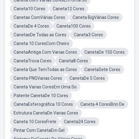
Caneta Com Várias CoresEm Uma Só
Caneta10 Cores
Caneta12 Cores
Canetas ComVárias Cores
Caneta BigVárias Cores
CanetaDe 4 Cores
Caneta100 Cores
CanetasDe Todas as Cores
Caneta3 Cores
Caneta 10 CoresCom Cheiro
CanetaAntiga Com Varias Cores
CanetaDe 150 Cores
CanetaTroca Cores
Caneta8 Cores
Caneta Que TemTodas as Cores
CanetaSete Cores
Caneta PNGVarias Cores
CanetaDe 5 Cores
Caneta Varias CoresEm Uma So
Patente CanetaDe 10 Cores
CanetaEsferográfica 10 Cores
Caneta 4 CoresBrin De
Estrutura CanetaDe Varias Cores
Caneta 10 CoresFrete
Caneta24 Cores
Pintar Com CanetaEm Gel