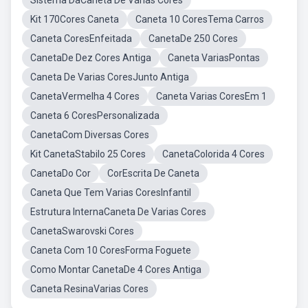
Sistema DaCaneta De Várias Cores
Kit 170Cores Caneta
Caneta 10 CoresTema Carros
Caneta CoresEnfeitada
CanetaDe 250 Cores
CanetaDe Dez Cores Antiga
Caneta VariasPontas
Caneta De Varias CoresJunto Antiga
CanetaVermelha 4 Cores
Caneta Varias CoresEm 1
Caneta 6 CoresPersonalizada
CanetaCom Diversas Cores
Kit CanetaStabilo 25 Cores
CanetaColorida 4 Cores
CanetaDo Cor
CorEscrita De Caneta
Caneta Que Tem Varias CoresInfantil
Estrutura InternaCaneta De Varias Cores
CanetaSwarovski Cores
Caneta Com 10 CoresForma Foguete
Como Montar CanetaDe 4 Cores Antiga
Caneta ResinaVarias Cores