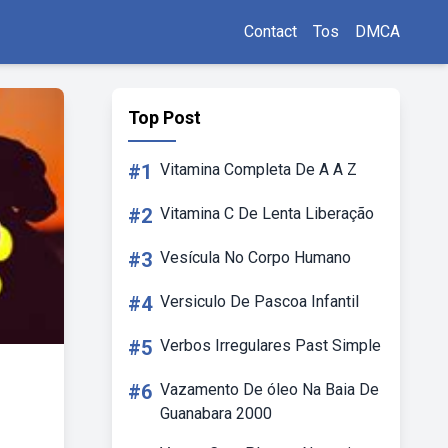
Contact
Tos
DMCA
Top Post
#1
Vitamina Completa De A A Z
#2
Vitamina C De Lenta Liberação
#3
Vesícula No Corpo Humano
#4
Versiculo De Pascoa Infantil
#5
Verbos Irregulares Past Simple
#6
Vazamento De óleo Na Baia De
Guanabara 2000