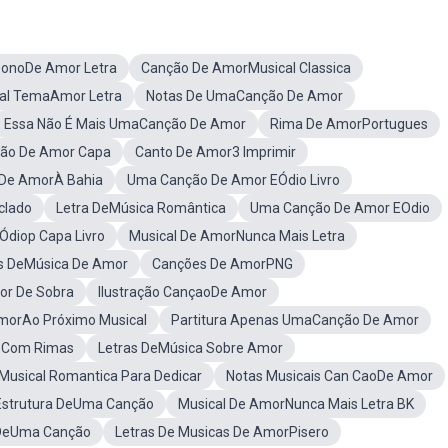
onoDe Amor Letra
Canção De AmorMusical Classica
al TemaAmor Letra
Notas De UmaCanção De Amor
Essa Não É Mais UmaCanção De Amor
Rima De AmorPortugues
ção De Amor Capa
Canto De Amor3 Imprimir
 De AmorÀ Bahia
Uma Canção De Amor EÓdio Livro
clado
Letra DeMúsica Romântica
Uma Canção De Amor EOdio
diop Capa Livro
Musical De AmorNunca Mais Letra
s DeMúsica De Amor
Canções De AmorPNG
or De Sobra
Ilustração CançaoDe Amor
morAo Próximo Musical
Partitura Apenas UmaCanção De Amor
 Com Rimas
Letras DeMúsica Sobre Amor
Musical Romantica Para Dedicar
Notas Musicais Can CaoDe Amor
Estrutura DeUma Canção
Musical De AmorNunca Mais Letra BK
DeUma Canção
Letras De Musicas De AmorPisero