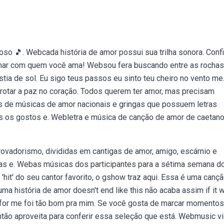
so 🎵. Webcada história de amor possui sua trilha sonora. Confi
lhar com quem você ama! Websou fera buscando entre as rochas
ia de sol. Eu sigo teus passos eu sinto teu cheiro no vento me
brotar a paz no coração. Todos querem ter amor, mas precisam
 de músicas de amor nacionais e gringas que possuem letras
os os gostos e. Webletra e música de canção de amor de caetan
ovadorismo, divididas em cantigas de amor, amigo, escárnio e
as e. Webas músicas dos participantes para a sétima semana d
o 'hit' do seu cantor favorito, o gshow traz aqui. Essa é uma canç
ma história de amor doesn't end like this não acaba assim if it w
 for me foi tão bom pra mim. Se você gosta de marcar momentos
ntão aproveita para conferir essa seleção que está. Webmusic v