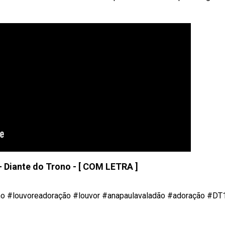
 Diante do Trono - [ COM LETRA ]
 #louvoreadoração #louvor #anapaulavaladão #adoração #DT11