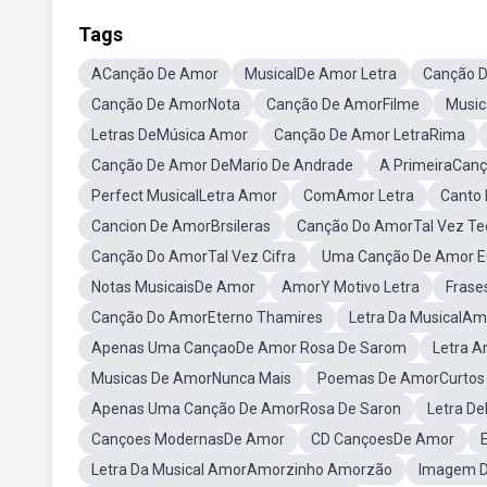
Tags
ACanção De Amor
MusicalDe Amor Letra
Canção D
Canção De AmorNota
Canção De AmorFilme
Music
Letras DeMúsica Amor
Canção De Amor LetraRima
Canção De Amor DeMario De Andrade
A PrimeiraCan
Perfect MusicalLetra Amor
ComAmor Letra
Canto
Cancion De AmorBrsileras
Canção Do AmorTal Vez Te
Canção Do AmorTal Vez Cifra
Uma Canção De Amor EÓ
Notas MusicaisDe Amor
AmorY Motivo Letra
Frase
Canção Do AmorEterno Thamires
Letra Da MusicalAm
Apenas Uma CançaoDe Amor Rosa De Sarom
Letra A
Musicas De AmorNunca Mais
Poemas De AmorCurtos
Apenas Uma Canção De AmorRosa De Saron
Letra De
Cançoes ModernasDe Amor
CD CançoesDe Amor
Letra Da Musical AmorAmorzinho Amorzão
Imagem 