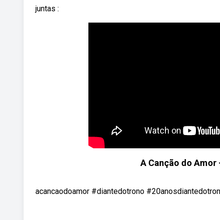
juntas :
A Canção do Amor -
acancaodoamor #diantedotrono #20anosdiantedotrono