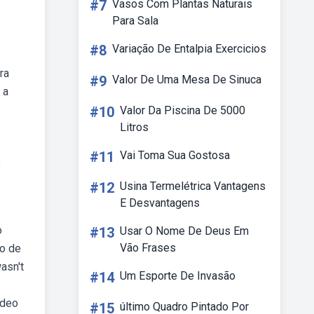
#7
Vasos Com Plantas Naturais
Para Sala
#8
Variação De Entalpia Exercicios
ra
#9
Valor De Uma Mesa De Sinuca
 a
.
#10
Valor Da Piscina De 5000
Litros
#11
Vai Toma Sua Gostosa
o
#12
Usina Termelétrica Vantagens
E Desvantagens
o
#13
Usar O Nome De Deus Em
Vão Frases
ão de
asn't
#14
Um Esporte De Invasão
ideo
#15
último Quadro Pintado Por