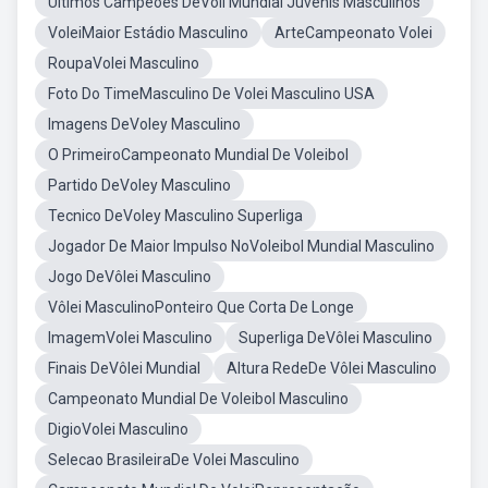
Ultimos Campeoes DeVoli Mundial Juvenis Masculinos
VoleiMaior Estádio Masculino
ArteCampeonato Volei
RoupaVolei Masculino
Foto Do TimeMasculino De Volei Masculino USA
Imagens DeVoley Masculino
O PrimeiroCampeonato Mundial De Voleibol
Partido DeVoley Masculino
Tecnico DeVoley Masculino Superliga
Jogador De Maior Impulso NoVoleibol Mundial Masculino
Jogo DeVôlei Masculino
Vôlei MasculinoPonteiro Que Corta De Longe
ImagemVolei Masculino
Superliga DeVôlei Masculino
Finais DeVôlei Mundial
Altura RedeDe Vôlei Masculino
Campeonato Mundial De Voleibol Masculino
DigioVolei Masculino
Selecao BrasileiraDe Volei Masculino