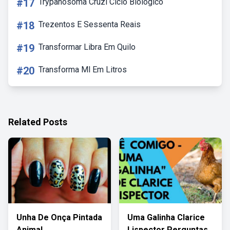
#17
Trypanosoma Cruzi Ciclo Biologico
#18
Trezentos E Sessenta Reais
#19
Transformar Libra Em Quilo
#20
Transforma Ml Em Litros
Related Posts
Unha De Onça Pintada
Uma Galinha Clarice
Animal
Lispector Perguntas