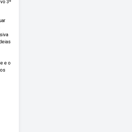
ovo 3º
uar
e
siva
deias
de e o
gos