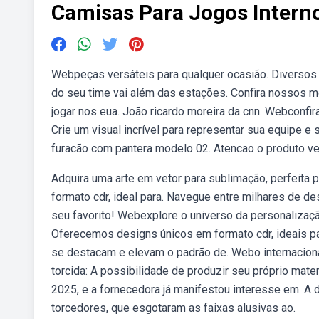
Camisas Para Jogos Intern
Webpeças versáteis para qualquer ocasião. Diversos
do seu time vai além das estações. Confira nossos 
jogar nos eua. João ricardo moreira da cnn. Webconfi
Crie um visual incrível para representar sua equipe e
furacão com pantera modelo 02. Atencao o produto ven
Adquira uma arte em vetor para sublimação, perfeita
formato cdr, ideal para. Navegue entre milhares de des
seu favorito! Webexplore o universo da personalizaç
Oferecemos designs únicos em formato cdr, ideais pa
se destacam e elevam o padrão de. Webo internacion
torcida: A possibilidade de produzir seu próprio mater
2025, e a fornecedora já manifestou interesse em. A 
torcedores, que esgotaram as faixas alusivas ao.