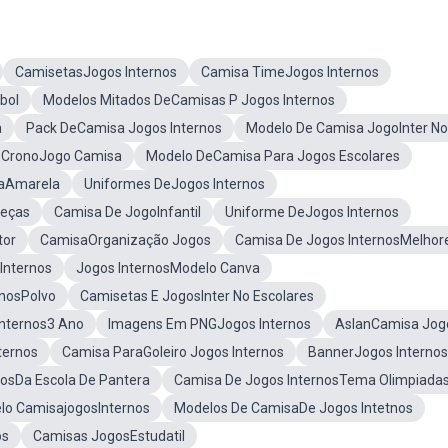
CamisetasJogos Internos
Camisa TimeJogos Internos
bol
Modelos Mitados DeCamisas P Jogos Internos
a
Pack DeCamisa Jogos Internos
Modelo De Camisa JogoInter No
CronoJogo Camisa
Modelo DeCamisa Para Jogos Escolares
saAmarela
Uniformes DeJogos Internos
Peças
Camisa De JogoInfantil
Uniforme DeJogos Internos
tor
CamisaOrganização Jogos
Camisa De Jogos InternosMelhor
Internos
Jogos InternosModelo Canva
rnosPolvo
Camisetas E JogosInter No Escolares
nternos3 Ano
Imagens Em PNGJogos Internos
AslanCamisa Jog
ternos
Camisa ParaGoleiro Jogos Internos
BannerJogos Internos
osDa Escola De Pantera
Camisa De Jogos InternosTema Olimpiada
lo CamisajogosInternos
Modelos De CamisaDe Jogos Intetnos
os
Camisas JogosEstudatil