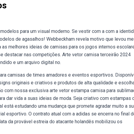
os
 modelos para um visual moderno. Se vestir com a com a identi
modelos de agasalhos! Webbeckham revela motivo que levou me
ra as melhores ideias de camisas para os jogos internos escolar
 se destacar nas competições. Arte vetor camisa terceirão 2024
dido e um arquivo digital no.
 para camisas de times amadores e eventos esportivos. Disponí
igns originais e criativos e produtos de alta qualidade e escolh
ão com nossa exclusiva arte vetor estampa camisa para sublima
ra dar vida a suas ideias de moda. Seja criativo com estampas 
al está estudando uma mudança que promete agradar muito a su
ial esportivo. O contrato atual com a adidas se encerra no final 
data da provável estreia do atacante holandês mobilizou os