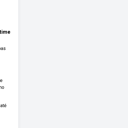
etime
pas
 e
 no
 até