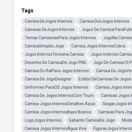
Tags
Camisa DeJogos Internos
Camisa DosJogos Internos
Camisas DeJogos Internos
Jogos De Camisa ParaFute
Temas CamisetasPara Jogos Internos
JogoNa Camis
CamisaSimples Jogo
Camisa Jogos InternosCobra
Jogos InternosTeresina Camisa
Jogos Internos Cami
Desenho De CamisaDe Jogo PNG
Jogo De Camisa10 
Camisa Do IfalPara Jogos Internos
Camisa De JogoVe
Camisa De JogoDesigner
Estilos DeCamisas De Jogos 
Uniformes ParaOS Jogos Internos
Camisa Jogos Inte
Camisa De Jogos InternosCom Touro
Camisas Jogos I
Camisa Jogos InternosDetalhes Azuis
SloganJogos In
Camisa Jogos InternosBase Branca
Camisas Para Jog
LogoJogos Internos
Gabarito CamisaDe Jogo
Mode
Camisa Jogos InternosÁgua Viva
FigurasJogos Intern