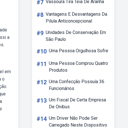
#7
Vassoura Tira Teia De Aranha
#8
Vantagens E Desvantagens Da
Pilula Anticoncepcional
dade
#9
Unidades De Conservação Em
ssi a
São Paulo
es.
#10
Uma Pessoa Orgulhosa Sofre
#11
Uma Pessoa Comprou Quatro
Produtos
vel em
a o
#12
Uma Confecção Possuía 36
ção.
Funcionários
que
#13
Um Fiscal De Certa Empresa
a
De Onibus
de
#14
Um Driver Não Pode Ser
Carregado Neste Dispositivo