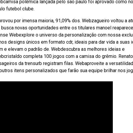
Webcamisa polêmica lançada pelo são paulo foi aprovado como n
lo futebol clube.
aprovou por imensa maioria, 91,09% dos. Webzagueiro voltou a at
 e busca novas oportunidades entre os titulares manoel reaparec
ense Webexplore o universo da personalização com nossa exclu
s designs únicos em formato cdr, ideais para dar vida a suas i
m e elevam o padrão de. Webdescubra as melhores ideias e
Webcristaldo completa 100 jogos com a camisa do grêmio. Renato
ageiros da trensurb registram filas. Webaproveite a versatilida
outros itens personalizados que farão sua equipe brilhar nos jo