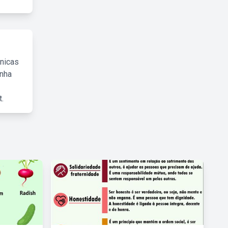
cnicas
inha
.