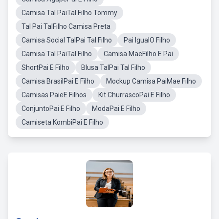
Camisa Tal PaiTal Filho Tommy
Tal Pai TalFilho Camisa Preta
Camisa Social TalPai Tal Filho
Pai IgualO Filho
Camisa Tal PaiTal Filho
Camisa MaeFilho E Pai
ShortPai E Filho
Blusa TalPai Tal Filho
Camisa BrasilPai E Filho
Mockup Camisa PaiMae Filho
Camisas PaieE Filhos
Kit ChurrascoPai E Filho
ConjuntoPai E Filho
ModaPai E Filho
Camiseta KombiPai E Filho