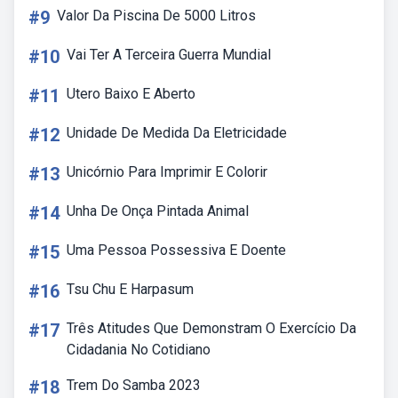
#9
Valor Da Piscina De 5000 Litros
#10
Vai Ter A Terceira Guerra Mundial
#11
Utero Baixo E Aberto
#12
Unidade De Medida Da Eletricidade
#13
Unicórnio Para Imprimir E Colorir
#14
Unha De Onça Pintada Animal
#15
Uma Pessoa Possessiva E Doente
#16
Tsu Chu E Harpasum
#17
Três Atitudes Que Demonstram O Exercício Da
Cidadania No Cotidiano
#18
Trem Do Samba 2023