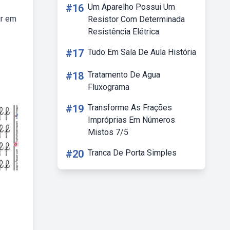
#16
Um Aparelho Possui Um
ir em
Resistor Com Determinada
Resistência Elétrica
#17
Tudo Em Sala De Aula História
#18
Tratamento De Agua
Fluxograma
#19
Transforme As Frações
Impróprias Em Números
Mistos 7/5
#20
Tranca De Porta Simples