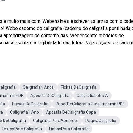
ses e muito mais com. Webensine a escrever as letras com o cad
ão! Webo caderno de caligrafia (caderno de caligrafia pontilhada
itar a aprendizagem do contorno das. Webencontre modelos de
alhar a escrita e a legibilidade das letras. Veja opções de cader
ligrafia
Caligrafia4 Anos
Fichas DeCaligrafia
 Imprimir PDF
Apostila DeCaligrafia
CaligrafiaLetra A
fia
Frases DeCaligrafia
Papel DeCaligrafia Para Imprimir PDF
ra
Caligrafia1 Ano
Apostila DeCaligrafia Capa
 DeCaligrafia
Caligrafia ParaAprender
PáginaCaligrafia
TextosPara Caligrafia
LinhasPara Caligrafia