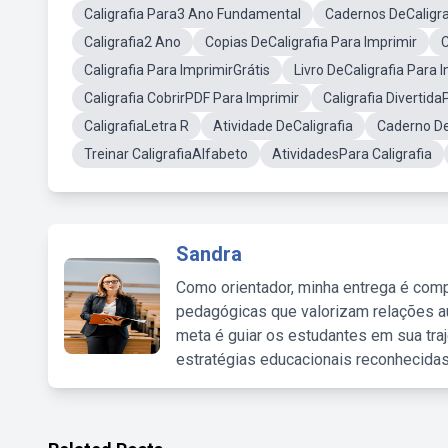
Caligrafia Para3 Ano Fundamental
Cadernos DeCaligra
Caligrafia2 Ano
Copias DeCaligrafia Para Imprimir
C
Caligrafia Para ImprimirGrátis
Livro DeCaligrafia Para 
Caligrafia CobrirPDF Para Imprimir
Caligrafia Divertida
CaligrafiaLetra R
Atividade DeCaligrafia
Caderno DeC
Treinar CaligrafiaAlfabeto
AtividadesPara Caligrafia
Sandra
Como orientador, minha entrega é comp
pedagógicas que valorizam relações au
meta é guiar os estudantes em sua traj
estratégias educacionais reconhecidas