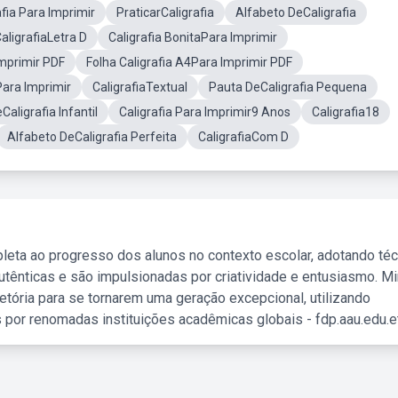
fia Para Imprimir
PraticarCaligrafia
Alfabeto DeCaligrafia
aligrafiaLetra D
Caligrafia BonitaPara Imprimir
Imprimir PDF
Folha Caligrafia A4Para Imprimir PDF
Para Imprimir
CaligrafiaTextual
Pauta DeCaligrafia Pequena
aligrafia Infantil
Caligrafia Para Imprimir9 Anos
Caligrafia18
Alfabeto DeCaligrafia Perfeita
CaligrafiaCom D
leta ao progresso dos alunos no contexto escolar, adotando té
tênticas e são impulsionadas por criatividade e entusiasmo. M
etória para se tornarem uma geração excepcional, utilizando
 por renomadas instituições acadêmicas globais - fdp.aau.edu.et