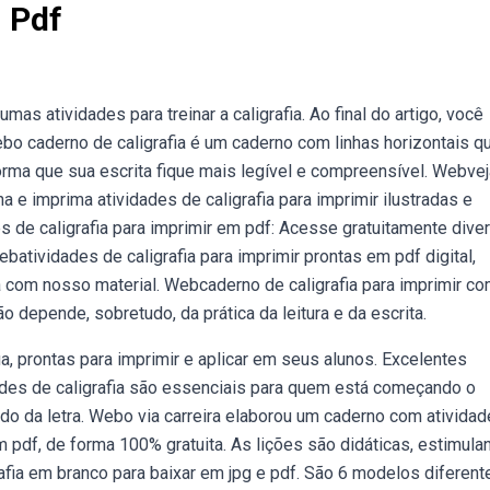
m Pdf
as atividades para treinar a caligrafia. Ao final do artigo, você
ebo caderno de caligrafia é um caderno com linhas horizontais q
rma que sua escrita fique mais legível e compreensível. Webvej
ha e imprima atividades de caligrafia para imprimir ilustradas e
s de caligrafia para imprimir em pdf: Acesse gratuitamente dive
Webatividades de caligrafia para imprimir prontas em pdf digital,
 com nosso material. Webcaderno de caligrafia para imprimir c
o depende, sobretudo, da prática da leitura e da escrita.
a, prontas para imprimir e aplicar em seus alunos. Excelentes
ades de caligrafia são essenciais para quem está começando o
ado da letra. Webo via carreira elaborou um caderno com ativida
 em pdf, de forma 100% gratuita. As lições são didáticas, estimula
fia em branco para baixar em jpg e pdf. São 6 modelos diferent