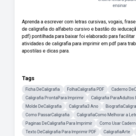
ensinar
Aprenda a escrever com letras cursivas, vogais, fra
de caligrafia do alfabeto cursivo e bastão do ieducaç
pdf) pontilhada para baixar foi elaborado para facil
atividades de caligrafia para imprimir em pdf para trab
apostilas e dicas para.
Tags
Ficha DeCaligrafia
FolhaCaligrafia PDF
Caderno DeCa
Caligrafia ProntaPara Imprimir
Caligrafia ParaAdultos
Molde DeCaligrafia
Caligrafia3 Ano
BiografiaCaligra
Como PassarCaligrafia
CaligrafiaComo Melhorar a Let
Paginas DeCaligrafia Para Imprimir
Como Usar Caderno
Texto DeCaligrafia Para Imprimir PDF
CaligrafiaArte