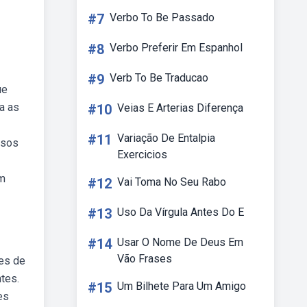
#7
Verbo To Be Passado
#8
Verbo Preferir Em Espanhol
#9
Verb To Be Traducao
ue
a as
#10
Veias E Arterias Diferença
#11
Variação De Entalpia
rsos
Exercicios
om
#12
Vai Toma No Seu Rabo
#13
Uso Da Vírgula Antes Do E
#14
Usar O Nome De Deus Em
Vão Frases
des de
ntes.
#15
Um Bilhete Para Um Amigo
es