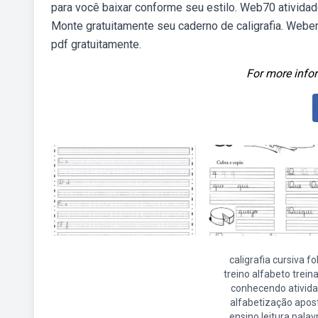
para você baixar conforme seu estilo. Web70 atividades
Monte gratuitamente seu caderno de caligrafia. Weben
pdf gratuitamente.
For more infor
caligrafia cursiva fo
treino alfabeto trein
conhecendo ativid
alfabetização apost
ensino leitura palav