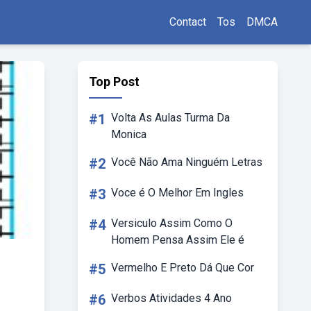
Contact
Tos
DMCA
Top Post
#1
Volta As Aulas Turma Da
Monica
#2
Você Não Ama Ninguém Letras
#3
Voce é O Melhor Em Ingles
#4
Versiculo Assim Como O
Homem Pensa Assim Ele é
#5
Vermelho E Preto Dá Que Cor
#6
Verbos Atividades 4 Ano