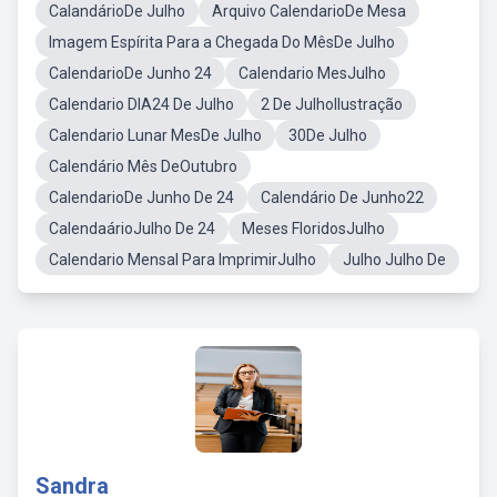
CalandárioDe Julho
Arquivo CalendarioDe Mesa
Imagem Espírita Para a Chegada Do MêsDe Julho
CalendarioDe Junho 24
Calendario MesJulho
Calendario DIA24 De Julho
2 De JulhoIlustração
Calendario Lunar MesDe Julho
30De Julho
Calendário Mês DeOutubro
CalendarioDe Junho De 24
Calendário De Junho22
CalendaárioJulho De 24
Meses FloridosJulho
Calendario Mensal Para ImprimirJulho
Julho Julho De
Sandra