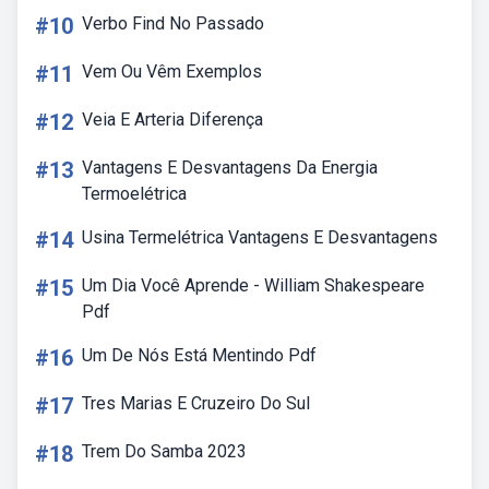
#10
Verbo Find No Passado
#11
Vem Ou Vêm Exemplos
#12
Veia E Arteria Diferença
#13
Vantagens E Desvantagens Da Energia
Termoelétrica
#14
Usina Termelétrica Vantagens E Desvantagens
#15
Um Dia Você Aprende - William Shakespeare
Pdf
#16
Um De Nós Está Mentindo Pdf
#17
Tres Marias E Cruzeiro Do Sul
#18
Trem Do Samba 2023