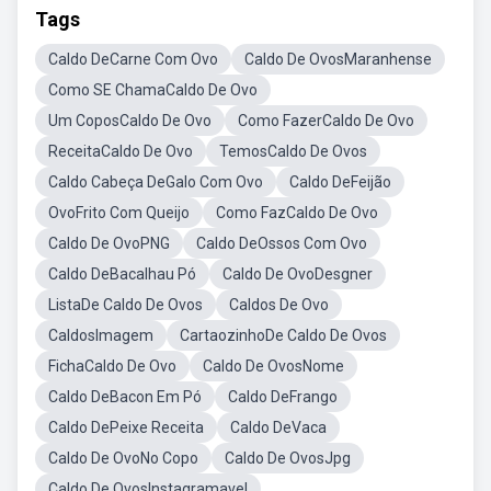
Tags
Caldo DeCarne Com Ovo
Caldo De OvosMaranhense
Como SE ChamaCaldo De Ovo
Um CoposCaldo De Ovo
Como FazerCaldo De Ovo
ReceitaCaldo De Ovo
TemosCaldo De Ovos
Caldo Cabeça DeGalo Com Ovo
Caldo DeFeijão
OvoFrito Com Queijo
Como FazCaldo De Ovo
Caldo De OvoPNG
Caldo DeOssos Com Ovo
Caldo DeBacalhau Pó
Caldo De OvoDesgner
ListaDe Caldo De Ovos
Caldos De Ovo
CaldosImagem
CartaozinhoDe Caldo De Ovos
FichaCaldo De Ovo
Caldo De OvosNome
Caldo DeBacon Em Pó
Caldo DeFrango
Caldo DePeixe Receita
Caldo DeVaca
Caldo De OvoNo Copo
Caldo De OvosJpg
Caldo De OvosInstagramavel