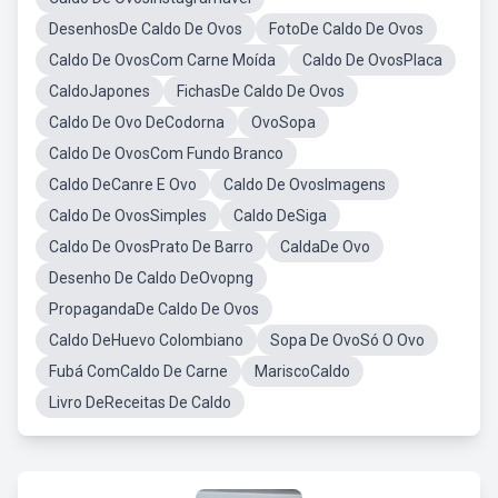
DesenhosDe Caldo De Ovos
FotoDe Caldo De Ovos
Caldo De OvosCom Carne Moída
Caldo De OvosPlaca
CaldoJapones
FichasDe Caldo De Ovos
Caldo De Ovo DeCodorna
OvoSopa
Caldo De OvosCom Fundo Branco
Caldo DeCanre E Ovo
Caldo De OvosImagens
Caldo De OvosSimples
Caldo DeSiga
Caldo De OvosPrato De Barro
CaldaDe Ovo
Desenho De Caldo DeOvopng
PropagandaDe Caldo De Ovos
Caldo DeHuevo Colombiano
Sopa De OvoSó O Ovo
Fubá ComCaldo De Carne
MariscoCaldo
Livro DeReceitas De Caldo