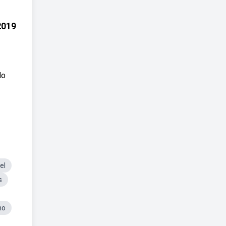
2019
do
el
s
ho