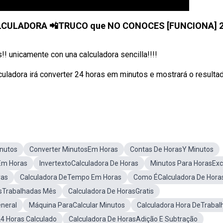
ALCULADORA 📲TRUCO que NO CONOCES [FUNCIONA] 
!! unicamente con una calculadora sencilla!!!!
culadora irá converter 24 horas em minutos e mostrará o resulta
inutos
Converter MinutosEm Horas
Contas De HorasY Minutos
Em Horas
InvertextoCalculadora De Horas
Minutos Para HorasExc
ras
Calculadora DeTempo Em Horas
Como ÉCalculadora De Hora
asTrabalhadas Mês
Calculadora De HorasGratis
neral
Máquina ParaCalcular Minutos
Calculadora Hora DeTrabal
24 Horas Calculado
Calculadora De HorasAdição E Subtração