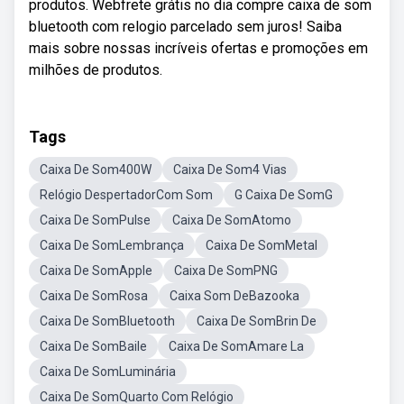
produtos. Webfrete grátis no dia compre caixa de som
bluetooth com relogio parcelado sem juros! Saiba
mais sobre nossas incríveis ofertas e promoções em
milhões de produtos.
Tags
Caixa De Som400W
Caixa De Som4 Vias
Relógio DespertadorCom Som
G Caixa De SomG
Caixa De SomPulse
Caixa De SomAtomo
Caixa De SomLembrança
Caixa De SomMetal
Caixa De SomApple
Caixa De SomPNG
Caixa De SomRosa
Caixa Som DeBazooka
Caixa De SomBluetooth
Caixa De SomBrin De
Caixa De SomBaile
Caixa De SomAmare La
Caixa De SomLuminária
Caixa De SomQuarto Com Relógio