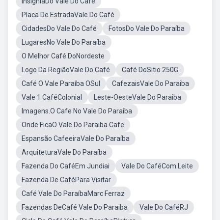
InsigniaDo Vale Do Café
Placa De EstradaVale Do Café
CidadesDo Vale Do Café
FotosDo Vale Do Paraíba
LugaresNo Vale Do Paraíba
O Melhor Café DoNordeste
Logo Da RegiãoVale Do Café
Café DoSitio 250G
Café O Vale Paraíba OSul
CafezaisVale Do Paraiba
Vale 1 CaféColonial
Leste-OesteVale Do Paraiba
Imagens.O Cafe No Vale Do Paraíba
Onde FicaO Vale Do Paraiba Cafe
Espansão CafeeiraVale Do Paraíba
ArquiteturaVale Do Paraíba
Fazenda Do CaféEm Jundiai
Vale Do CaféCom Leite
Fazenda De CaféPara Visitar
Café Vale Do ParaíbaMarc Ferraz
Fazendas DeCafé Vale Do Paraiba
Vale Do CaféRJ