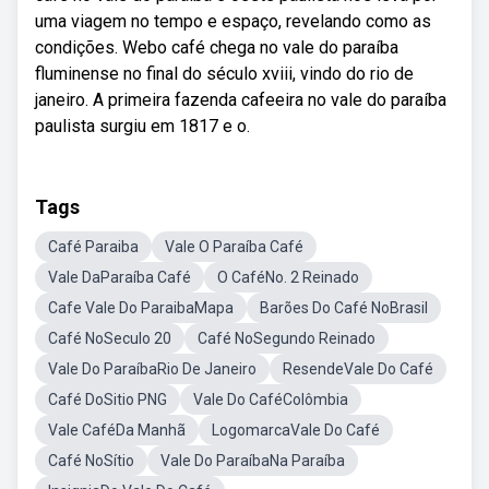
uma viagem no tempo e espaço, revelando como as
condições. Webo café chega no vale do paraíba
fluminense no final do século xviii, vindo do rio de
janeiro. A primeira fazenda cafeeira no vale do paraíba
paulista surgiu em 1817 e o.
Tags
Café Paraiba
Vale O Paraíba Café
Vale DaParaíba Café
O CaféNo. 2 Reinado
Cafe Vale Do ParaibaMapa
Barões Do Café NoBrasil
Café NoSeculo 20
Café NoSegundo Reinado
Vale Do ParaíbaRio De Janeiro
ResendeVale Do Café
Café DoSitio PNG
Vale Do CaféColômbia
Vale CaféDa Manhã
LogomarcaVale Do Café
Café NoSítio
Vale Do ParaíbaNa Paraíba