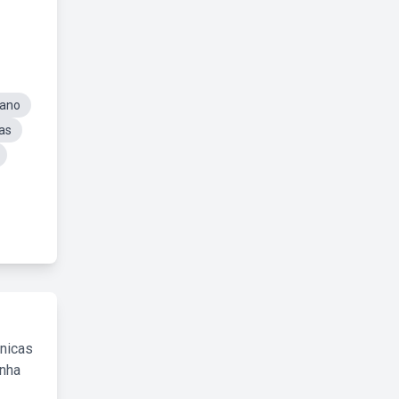
iano
as
cnicas
inha