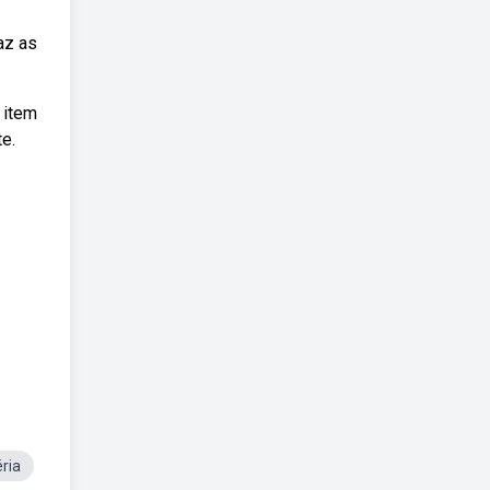
az as
 item
e.
ria