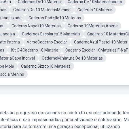
iasAsh
Cadernos De10 Materia
Caderno De 10Materiasbonito
rias
Caderno De 10 MateriasMenino
Caderno 10Materis
rsonalizado
Caderno Godzilla10 Materias
rau
Caderno Napoli10 Materias
Caderno 10Matérias Anime
 Jandaia
Cadernos Escolares15 Materials
Caderno 10 MateriasC
rte Interna
VersoCaderno Escolar
CadernoAzul Pastel 10 Materi
ias
Kit C 4Caderno 10 Materia
Caderno Escolar 10Matérias F-NaF
ateriaCapa Incrivel
CadernoMiniatura De 10 Materias
pa Mole
Caderno Skzoo10 Materias
scola Menino
leta ao progresso dos alunos no contexto escolar, adotando té
tênticas e são impulsionadas por criatividade e entusiasmo. M
etória para se tornarem uma geração excepcional, utilizando