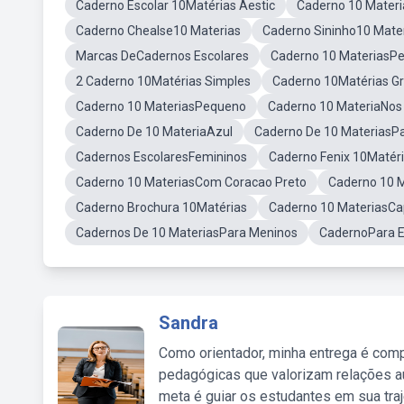
Caderno Escolar 10Matérias Aestic
Caderno 10 Mater
Caderno Chealse10 Materias
Caderno Sininho10 Mate
Marcas DeCadernos Escolares
Caderno 10 MateriasPe
2 Caderno 10Matérias Simples
Caderno 10Matérias G
Caderno 10 MateriasPequeno
Caderno 10 MateriaNos
Caderno De 10 MateriaAzul
Caderno De 10 MateriasPa
Cadernos EscolaresFemininos
Caderno Fenix 10Matér
Caderno 10 MateriasCom Coracao Preto
Caderno 10 M
Caderno Brochura 10Matérias
Caderno 10 MateriasCa
Cadernos De 10 MateriasPara Meninos
CadernoPara E
Sandra
Como orientador, minha entrega é comp
pedagógicas que valorizam relações au
meta é guiar os estudantes em sua traj