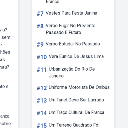
Branco
#7
Vestes Para Festa Junina
#8
Verbo Fugir No Presente
viu?
Passado E Futuro
o sem
#9
Verbo Estudar No Passado
e
lhões
#10
Vera Eunice De Jesus Lima
sas
cura?
#11
Urbanização Do Rio De
Janeiro
nto e
#12
Uniforme Motorista De Onibus
#13
Um Túnel Deve Ser Lacrado
#14
Um Traço Cultural Da França
rança
 sobre
#15
Um Terreno Quadrado Foi