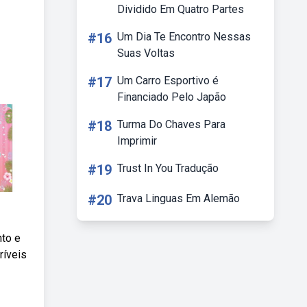
Dividido Em Quatro Partes
#16
Um Dia Te Encontro Nessas
Suas Voltas
#17
Um Carro Esportivo é
Financiado Pelo Japão
#18
Turma Do Chaves Para
Imprimir
#19
Trust In You Tradução
#20
Trava Linguas Em Alemão
nto e
ríveis