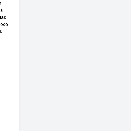
s
a.
tas
você
s