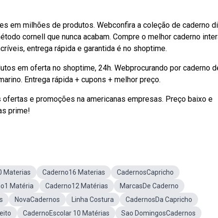
es em milhões de produtos. Webconfira a coleção de caderno di
método cornell que nunca acabam. Compre o melhor caderno inter
críveis, entrega rápida e garantida é no shoptime.
dutos em oferta no shoptime, 24h. Webprocurando por caderno d
arino. Entrega rápida + cupons + melhor preço.
 ofertas e promoções na americanas empresas. Preço baixo e
as prime!
 Materias
Caderno16 Materias
CadernosCapricho
o1 Matéria
Caderno12 Matérias
MarcasDe Caderno
s
NovaCadernos
Linha Costura
CadernosDa Capricho
eito
CadernoEscolar 10 Matérias
Sao DomingosCadernos