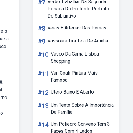
#7
Verbo Trabalhar Na Segunda
Pessoa Do Pretérito Perfeito
Do Subjuntivo
#8
Veias E Arterias Das Pernas
veis
que a
#9
Vassoura Tira Teia De Aranha
ocê
#10
Vasco Da Gama Lisboa
Shopping
#11
Van Gogh Pintura Mais
Famosa
ê.
s!
#12
Utero Baixo E Aberto
erno
#13
Um Texto Sobre A Importância
Da Família
mo
#14
Um Poliedro Convexo Tem 3
Faces Com 4 Lados