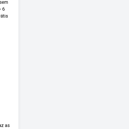
 sem
+ 6
átis
az as