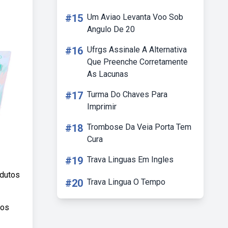
#15
Um Aviao Levanta Voo Sob
Angulo De 20
#16
Ufrgs Assinale A Alternativa
Que Preenche Corretamente
As Lacunas
#17
Turma Do Chaves Para
Imprimir
#18
Trombose Da Veia Porta Tem
Cura
#19
Trava Linguas Em Ingles
odutos
#20
Trava Lingua O Tempo
tos