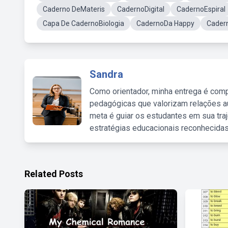
Caderno DeMateris
CadernoDigital
CadernoEspiral
Capa De CadernoBiologia
CadernoDa Happy
Cader
Sandra
Como orientador, minha entrega é comp
pedagógicas que valorizam relações au
meta é guiar os estudantes em sua traj
estratégias educacionais reconhecidas
Related Posts