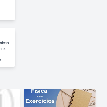
cnicas
inha
.