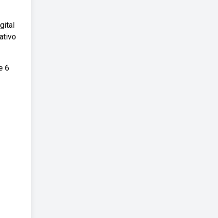
gital
ativo
e 6