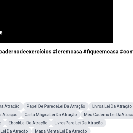
vrocadernodeexercícios #leremcasa #fiqueemcasa #co
Da Atração
Papel De ParedeLei Da Atração
Livroa Lei Da Atração
a Atraçao
Carta MágicaLei Da Atração
Meu Caderno Lei DaAtrac
o
EbookLei Da Atração
LivrosPara Lei Da Atração
Lei Da Atração
Mapa MentalLei Da Atração