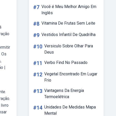
#7
Você é Meu Melhor Amigo Em
Inglês
#8
Vitamina De Frutas Sem Leite
á
tração
#9
Vestidos Infantil De Quadrilha
#10
Versiculo Sobre Olhar Para
rmitir
Deus
. Os
,
#11
Verbo Find No Passado
ão |
#12
Vegetal Encontrado Em Lugar
Frio
#13
Vantagens Da Energia
nte.
Termoelétrica
ração.
livro
#14
Unidades De Medidas Mapa
nsar
Mental