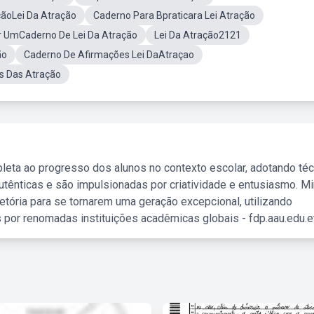
çãoLei Da Atração
Caderno Para Bpraticara Lei Atração
 UmCaderno De Lei Da Atração
Lei Da Atração2121
ão
Caderno De Afirmações Lei DaAtraçao
is Das Atração
leta ao progresso dos alunos no contexto escolar, adotando té
tênticas e são impulsionadas por criatividade e entusiasmo. M
etória para se tornarem uma geração excepcional, utilizando
 por renomadas instituições acadêmicas globais - fdp.aau.edu.et