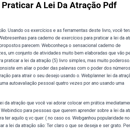
Praticar A Lei Da Atração Pdf
ão. Usando os exercícios e as ferramentas deste livro, você ter
ebresenhas para caderno de exercícios para praticar a lei da a
os propostos parecem. Webconheça o sensacional caderno de
vozes, um conjunto de atividades muito bem elaboradas que vão pe
 praticar a lei da atração (5) livro simples, mas muito poderoso
onsiste em aliar o poder das palavras com o poder dos números
ração para atrair o seu desejo usando o. Webplanner lei da atraç
r uma autoavaliação pessoal quatro vezes por ano usando uma
ei da atração que você vai adorar colocar em prática imediatame
 Webindico para pessoas que querem aprender sobre a lei da at
 ter aquilo q vc quer. ( no caso os. Webganhou popularidade no 
r a lei da atração são: Ter claro o que se deseja e ser grato. Pe