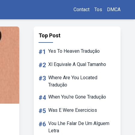
Contact
Tos
DMCA
Top Post
#1
Yes To Heaven Tradução
#2
Xl Equivale A Qual Tamanho
#3
Where Are You Located
Tradução
#4
When You're Gone Tradução
#5
Was E Were Exercicios
#6
Vou Lhe Falar De Um Alguem
Letra