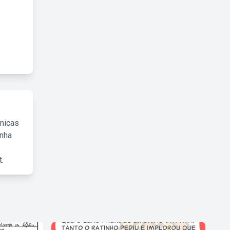
cnicas
inha
.