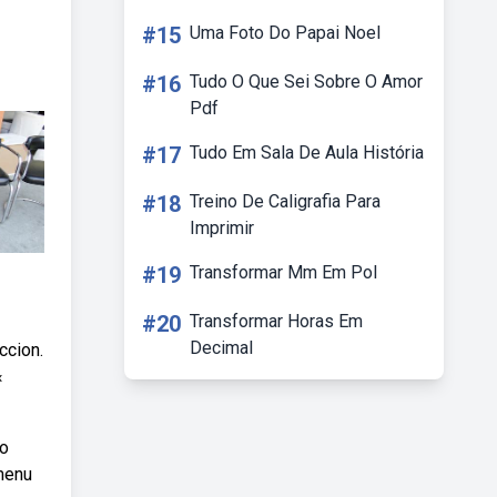
#15
Uma Foto Do Papai Noel
#16
Tudo O Que Sei Sobre O Amor
Pdf
#17
Tudo Em Sala De Aula História
#18
Treino De Caligrafia Para
Imprimir
#19
Transformar Mm Em Pol
#20
Transformar Horas Em
Decimal
ccion.
«
co
 menu