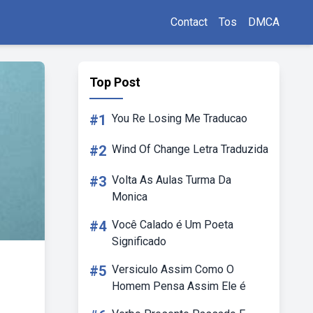
Contact
Tos
DMCA
Top Post
#1
You Re Losing Me Traducao
#2
Wind Of Change Letra Traduzida
#3
Volta As Aulas Turma Da
Monica
#4
Você Calado é Um Poeta
Significado
#5
Versiculo Assim Como O
Homem Pensa Assim Ele é