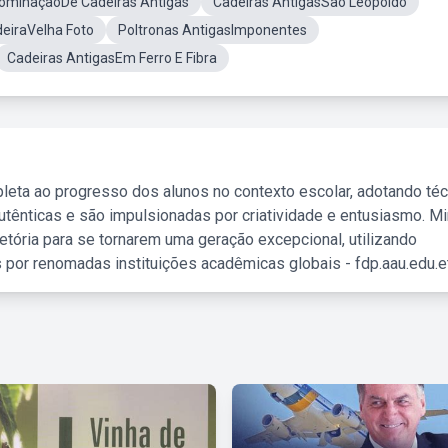
ominaçãoDe Cadeiras Antigas
Cadeiras AntigasSão Leopoldo
eiraVelha Foto
Poltronas AntigasImponentes
Cadeiras AntigasEm Ferro E Fibra
leta ao progresso dos alunos no contexto escolar, adotando té
tênticas e são impulsionadas por criatividade e entusiasmo. M
etória para se tornarem uma geração excepcional, utilizando
 por renomadas instituições acadêmicas globais - fdp.aau.edu.et