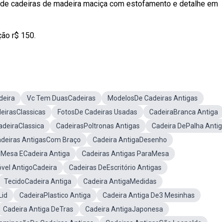
 de cadeiras de madeira maciça com estofamento e detalhe em
ão r$ 150.
deira
Vc Tem DuasCadeiras
ModelosDe Cadeiras Antigas
eirasClassicas
FotosDe Cadeiras Usadas
CadeiraBranca Antiga
adeiraClassica
CadeirasPoltronas Antigas
Cadeira DePalha Anti
deiras AntigasCom Braço
Cadeira AntigaDesenho
Mesa ECadeira Antiga
Cadeiras Antigas ParaMesa
vel AntigoCadeira
Cadeiras DeEscritório Antigas
TecidoCadeira Antiga
Cadeira AntigaMedidas
Lid
CadeiraPlastico Antiga
Cadeira Antiga De3 Mesinhas
Cadeira Antiga DeTras
Cadeira AntigaJaponesa