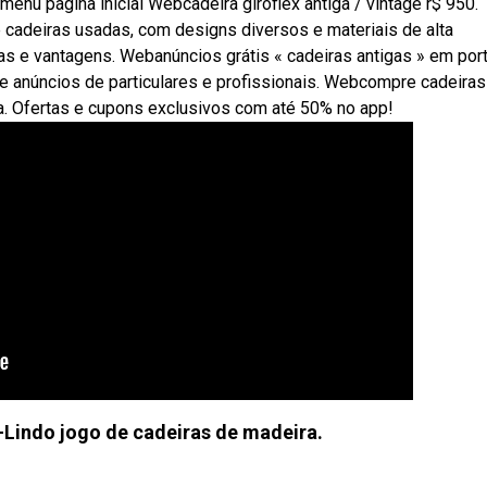
 menu página inicial Webcadeira giroflex antiga / vintage r$ 950.
adeiras usadas, com designs diversos e materiais de alta
as e vantagens. Webanúncios grátis « cadeiras antigas » em port
de anúncios de particulares e profissionais. Webcompre cadeiras
a. Ofertas e cupons exclusivos com até 50% no app!
-Lindo jogo de cadeiras de madeira.