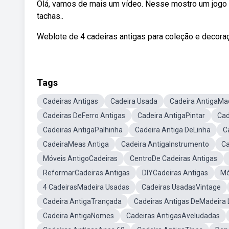
Olá, vamos de mais um vídeo. Nesse mostro um jogo
tachas..
Weblote de 4 cadeiras antigas para coleção e decoraç
Tags
Cadeiras Antigas
Cadeira Usada
Cadeira AntigaMa
Cadeiras DeFerro Antigas
Cadeira AntigaPintar
Cad
Cadeiras AntigaPalhinha
Cadeira Antiga DeLinha
C
CadeiraMeas Antiga
Cadeira AntigaInstrumento
Ca
Móveis AntigoCadeiras
CentroDe Cadeiras Antigas
ReformarCadeiras Antigas
DIYCadeiras Antigas
Mó
4 CadeirasMadeira Usadas
Cadeiras UsadasVintage
Cadeira AntigaTrançada
Cadeiras Antigas DeMadeira 
Cadeira AntigaNomes
Cadeiras AntigasAveludadas