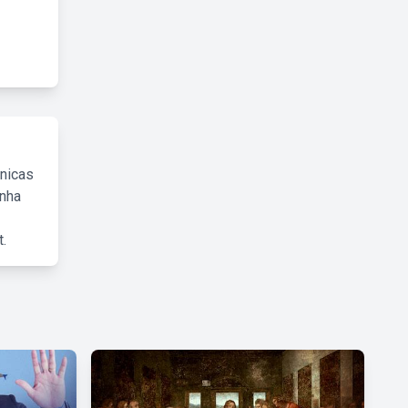
cnicas
inha
.