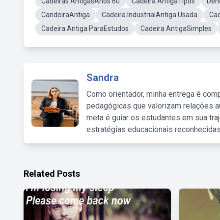
Cadeiras AntigasAnos 60
Cadeira AntigaTipos
Den
CandeiraAntiga
Cadeira IndustrialAntiga Usada
Cad
Cadeira Antiga ParaEstudos
Cadeira AntigaSimples
Sandra
Como orientador, minha entrega é comp
pedagógicas que valorizam relações au
meta é guiar os estudantes em sua traj
estratégias educacionais reconhecidas
Related Posts