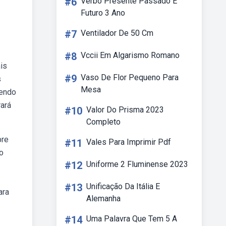
#6
Verbo Presente Passado E
Futuro 3 Ano
#7
Ventilador De 50 Cm
#8
Vccii Em Algarismo Romano
is
#9
Vaso De Flor Pequeno Para
s
Mesa
vendo
rará
#10
Valor Do Prisma 2023
Completo
pre
#11
Vales Para Imprimir Pdf
o
#12
Uniforme 2 Fluminense 2023
#13
Unificação Da Itália E
ara
Alemanha
#14
Uma Palavra Que Tem 5 A