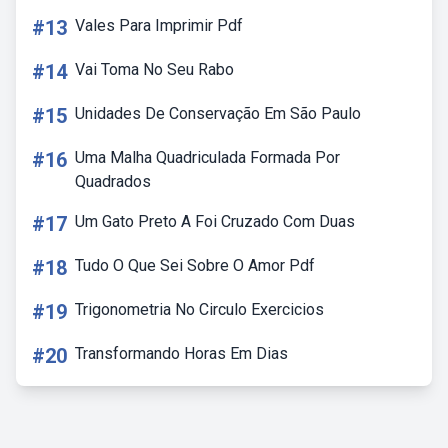
#13
Vales Para Imprimir Pdf
#14
Vai Toma No Seu Rabo
#15
Unidades De Conservação Em São Paulo
#16
Uma Malha Quadriculada Formada Por
Quadrados
#17
Um Gato Preto A Foi Cruzado Com Duas
#18
Tudo O Que Sei Sobre O Amor Pdf
#19
Trigonometria No Circulo Exercicios
#20
Transformando Horas Em Dias