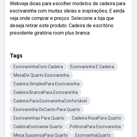
Webveja dicas para escolher modelos de cadeira para
escrivaninha com muitas ideias e inspirações; E ainda
veja onde comprar e preços. Selecione a loja que
deseja retirar este produto. Cadeira de escritório
presidente giratória room plus branca.
Tags
EscrivaninhaCom Cadeira
Escrivaninha E Cadeira
MesaDe Quarto Escrivaninha
Cadeira SimplesPara Escrivaninha
Cadeira BrancaPara Escrivaninha
Cadeira Para EscrivaninhaConfortável
Escrivaninha DeCanto Para Quarto
Escrivaninhas Para Quarto
Cadeira RosaPara Quarto
CadeiraEscrivania Quarto
PoltronaPara Escrivaninha
Mesa SuspensaPara Quarto
EscrivanhiaQuarto