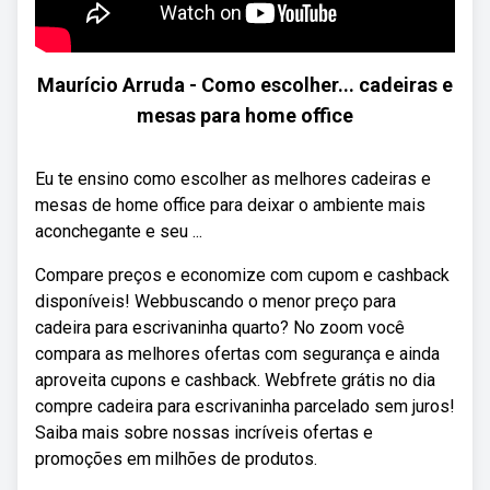
Maurício Arruda - Como escolher... cadeiras e
mesas para home office
Eu te ensino como escolher as melhores cadeiras e
mesas de home office para deixar o ambiente mais
aconchegante e seu ...
Compare preços e economize com cupom e cashback
disponíveis! Webbuscando o menor preço para
cadeira para escrivaninha quarto? No zoom você
compara as melhores ofertas com segurança e ainda
aproveita cupons e cashback. Webfrete grátis no dia
compre cadeira para escrivaninha parcelado sem juros!
Saiba mais sobre nossas incríveis ofertas e
promoções em milhões de produtos.