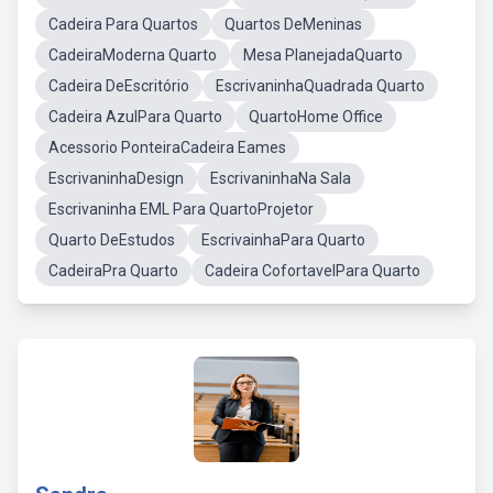
Cadeira Para Quartos
Quartos DeMeninas
CadeiraModerna Quarto
Mesa PlanejadaQuarto
Cadeira DeEscritório
EscrivaninhaQuadrada Quarto
Cadeira AzulPara Quarto
QuartoHome Office
Acessorio PonteiraCadeira Eames
EscrivaninhaDesign
EscrivaninhaNa Sala
Escrivaninha EML Para QuartoProjetor
Quarto DeEstudos
EscrivainhaPara Quarto
CadeiraPra Quarto
Cadeira CofortavelPara Quarto