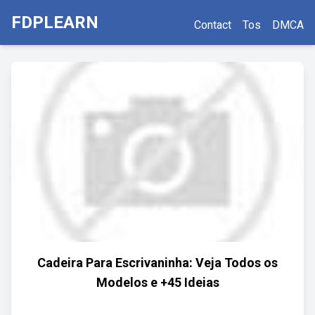
FDPLEARN
Contact
Tos
DMCA
Cadeira Para Escrivaninha: Veja Todos os
Modelos e +45 Ideias