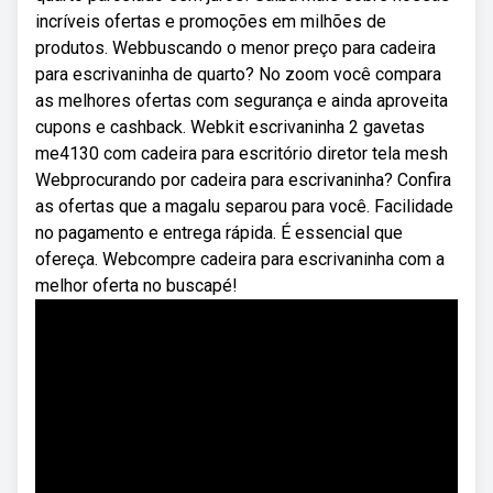
incríveis ofertas e promoções em milhões de
produtos. Webbuscando o menor preço para cadeira
para escrivaninha de quarto? No zoom você compara
as melhores ofertas com segurança e ainda aproveita
cupons e cashback. Webkit escrivaninha 2 gavetas
me4130 com cadeira para escritório diretor tela mesh
Webprocurando por cadeira para escrivaninha? Confira
as ofertas que a magalu separou para você. Facilidade
no pagamento e entrega rápida. É essencial que
ofereça. Webcompre cadeira para escrivaninha com a
melhor oferta no buscapé!