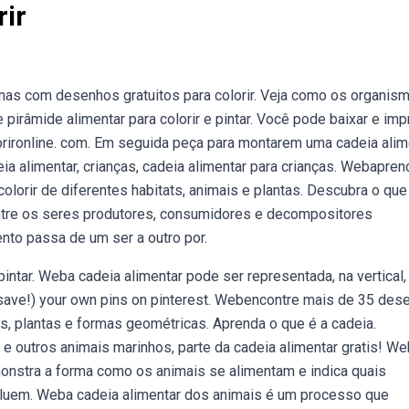
rir
as com desenhos gratuitos para colorir. Veja como os organis
irâmide alimentar para colorir e pintar. Você pode baixar e imp
orironline. com. Em seguida peça para montarem uma cadeia alim
deia alimentar, crianças, cadeia alimentar para crianças. Webapren
lorir de diferentes habitats, animais e plantas. Descubra o que
entre os seres produtores, consumidores e decompositores
nto passa de um ser a outro por.
ntar. Weba cadeia alimentar pode ser representada, na vertical,
save!) your own pins on pinterest. Webencontre mais de 35 des
ais, plantas e formas geométricas. Aprenda o que é a cadeia.
outros animais marinhos, parte da cadeia alimentar gratis! W
onstra a forma como os animais se alimentam e indica quais
luem. Weba cadeia alimentar dos animais é um processo que