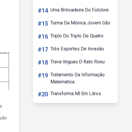
#14
Uma Brincadeira Do Folclore
#15
Turma Da Mônica Jovem Gibi
#16
Triplo Do Triplo De Quatro
#17
Três Esportes De Invasão
#18
Trava-línguas O Rato Roeu
#19
Tratamento Da Informação
Matematica
#20
Transforma Ml Em Litros
s
ação