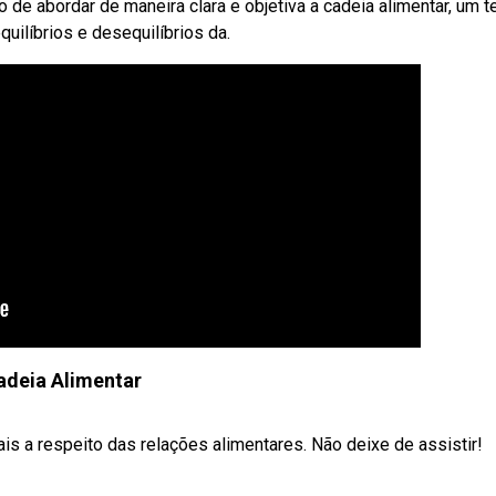
o de abordar de maneira clara e objetiva a cadeia alimentar, um 
uilíbrios e desequilíbrios da.
adeia Alimentar
s a respeito das relações alimentares. Não deixe de assistir!