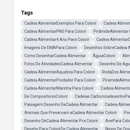
Tags
Cadeia AlimentarExemplos Para Colorir
Cadeia Alimen
Cadeia AlimentarPNG Para Colorir
PirâmideAlimentar C
Cadeia Alimentar4 Ano Para Colorir
Cadeia AlimentarD
Imagens De EMAPara Colorir
Desenhos SobreCadeia A
Como DesenharCadeia Alimentar
ÁguiaColorir
Alim
Fotos De AtividadesCadeia Alimentar
Desenho De Agui
Cadeia AlimentarAquatica Para Colorir
RodaDos Alimen
Cadeia AlimentarPredador Para Colorir
PiramideAlimen
Cadeia AlimentarMarinha Para Colorir
Cadeia Alimenta
De CompositoresColorir
Cadeias CarbonicadesenhoPar
Paisagem Desenho DeCadeia Alimentar
Cadeia Alime
Animais Que Preservam aCadeia Alimentar Colorir
Po
Desenho DeCadeia Alimentar Pra Colorir
AvePara Colo
Deseho Para ColorirDe Cadeia Alimentar
Niveis De Org