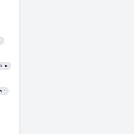
r
orir
rir