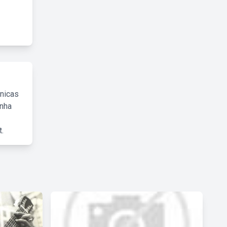
cnicas
inha
.