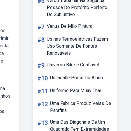
#6
Verbo Trabalhar Na Segunda
Pessoa Do Pretérito Perfeito
Do Subjuntivo
#7
Venus De Milo Pintura
mos
rimir
#8
Usinas Termoelétricas Fazem
entar.
Uso Somente De Fontes
Renováveis.
da
 é
#9
Universo Bike é Confiável
#10
Unilasalle Portal Do Aluno
 na
#11
Uniforme Para Muay Thai
enhos
#12
Uma Fabrica Produz Velas De
Parafina
eba
#13
Uma Das Diagonais De Um
Quadrado Tem Extremidades