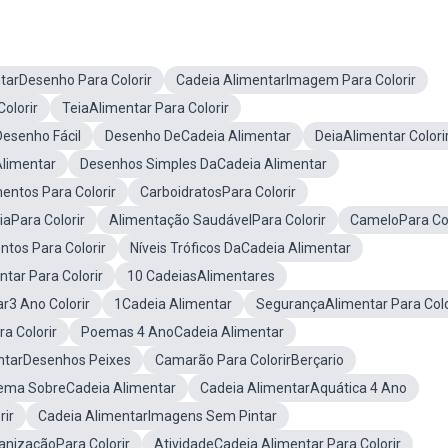
tarDesenho Para Colorir
Cadeia AlimentarImagem Para Colorir
olorir
TeiaAlimentar Para Colorir
esenho Fácil
Desenho DeCadeia Alimentar
DeiaAlimentar Colori
limentar
Desenhos Simples DaCadeia Alimentar
entos Para Colorir
CarboidratosPara Colorir
aPara Colorir
Alimentação SaudávelPara Colorir
CameloPara Col
tos Para Colorir
Níveis Tróficos DaCadeia Alimentar
tar Para Colorir
10 CadeiasAlimentares
r3 Ano Colorir
1Cadeia Alimentar
SegurançaAlimentar Para Colo
a Colorir
Poemas 4 AnoCadeia Alimentar
ntarDesenhos Peixes
Camarão Para ColorirBerçario
ema SobreCadeia Alimentar
Cadeia AlimentarAquática 4 Ano
rir
Cadeia AlimentarImagens Sem Pintar
anizaçãoPara Colorir
AtividadeCadeia Alimentar Para Colorir