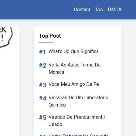
Contact
Tos
DMCA
Top Post
#1
What's Up Que Significa
#2
Volta As Aulas Turma Da
Monica
#3
Voce Meu Amigo De Fé
#4
Vidrarias De Um Laboratorio
Quimico
#5
Vestido De Prenda Infantil
Usado