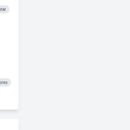
tar
ores