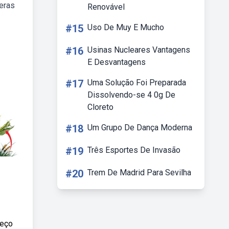
eras
Renovável
#15
Uso De Muy E Mucho
#16
Usinas Nucleares Vantagens
E Desvantagens
#17
Uma Solução Foi Preparada
Dissolvendo-se 4 0g De
Cloreto
#18
Um Grupo De Dança Moderna
#19
Três Esportes De Invasão
#20
Trem De Madrid Para Sevilha
reço