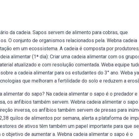
ário da cadeia. Sapos servem de alimento para cobras, que
os. O conjunto de organismos relacionados pela. Webna cadeia
ntação em um ecossistema. A cadeia é composta por produtores
ia alimentar (1ª dia): Criar uma cadeia alimentar com os grupo
Material atualizado e com resolução comentada. Weba equipe tud
 sobre a cadeia alimentar para os estudantes do 3° ano. Weba ya
ecnologias que melhoram a fertilidade do solo e reduzem a eros
ia alimentar do sapo? Na cadeia alimentar o sapo é o predador e
ersa, os anfíbios também servem. Webna cadeia alimentar o sapo
direção inversa, os anfíbios também servem de presas para inúm
38 quilos de alimentos por semana, alerta a plataforma de imp
gestores de ativos têm também um papel importante para que se
m o objetivo de aumentar a. Webna cadeia alimentar o sapo é o