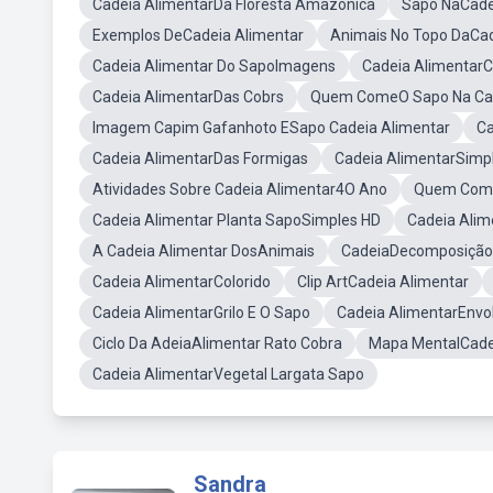
Cadeia AlimentarDa Floresta Amazônica
Sapo NaCade
Exemplos DeCadeia Alimentar
Animais No Topo DaCad
Cadeia Alimentar Do SapoImagens
Cadeia Alimentar
Cadeia AlimentarDas Cobrs
Quem ComeO Sapo Na Cad
Imagem Capim Gafanhoto ESapo Cadeia Alimentar
Ca
Cadeia AlimentarDas Formigas
Cadeia AlimentarSimp
Atividades Sobre Cadeia Alimentar4O Ano
Quem Come 
Cadeia Alimentar Planta SapoSimples HD
Cadeia Alim
A Cadeia Alimentar DosAnimais
CadeiaDecomposição
Cadeia AlimentarColorido
Clip ArtCadeia Alimentar
Cadeia AlimentarGrilo E O Sapo
Cadeia AlimentarEnvo
Ciclo Da AdeiaAlimentar Rato Cobra
Mapa MentalCade
Cadeia AlimentarVegetal Largata Sapo
Sandra