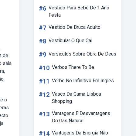
#6
Vestido Para Bebe De 1 Ano
Festa
#7
Vestido De Bruxa Adulto
#8
Vestibular O Que Cai
,
#9
Versiculos Sobre Obra De Deus
s de
o sala
#10
Verbos There To Be
ra,
ão.
#11
Verbo No Infinitivo Em Ingles
#12
Vasco Da Gama Lisboa
 é o
Shopping
eras
#13
Vantagens E Desvantagens
acto
Do Gás Natural
ja
#14
Vantagens Da Energia Não