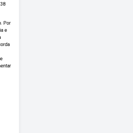
,38
o. Por
ia e
a
corda
de
mentar