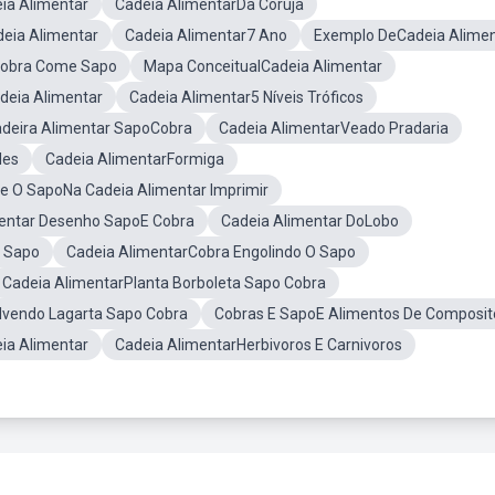
ia Alimentar
Cadeia AlimentarDa Coruja
eia Alimentar
Cadeia Alimentar7 Ano
Exemplo DeCadeia Alimen
Cobra Come Sapo
Mapa ConceitualCadeia Alimentar
eia Alimentar
Cadeia Alimentar5 Níveis Tróficos
deira Alimentar SapoCobra
Cadeia AlimentarVeado Pradaria
les
Cadeia AlimentarFormiga
O SapoNa Cadeia Alimentar Imprimir
entar Desenho SapoE Cobra
Cadeia Alimentar DoLobo
 Sapo
Cadeia AlimentarCobra Engolindo O Sapo
Cadeia AlimentarPlanta Borboleta Sapo Cobra
lvendo Lagarta Sapo Cobra
Cobras E SapoE Alimentos De Composit
ia Alimentar
Cadeia AlimentarHerbivoros E Carnivoros