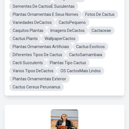
Sementes De CactosE Suculentas
Plantas Ornamentais E Seus Nomes
Fotos De Cactus
Variedades DeCactos
CactoPequeno
Caquitos Plantas
Imagens DeCactos
Cactaceae
Cactus Plants
WallpaperCactos
Plantas Ornamentais Artificiais
Cactus Exoticos
Diferentes Tipos De Cactus
CactoSamambaia
Cacti Succulents
Plantas Tipo Cactus
Varios Tipos DeCactos
OS CactosMais Lindos
Plantas Ornamentais Exterior
Cactus Cereus Peruvianus