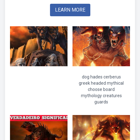
LEARN MORE
dog hades cerberus
greek headed mythical
choose board
mythology creatures
guards