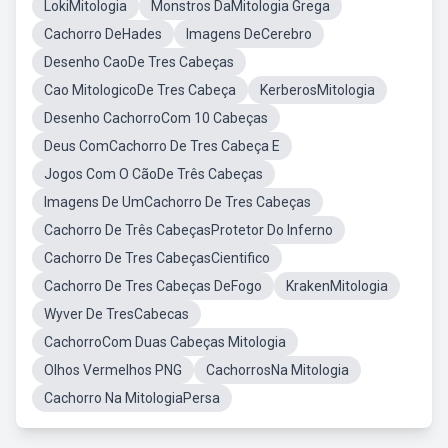
LokiMitologia
Monstros DaMitologia Grega
Cachorro DeHades
Imagens DeCerebro
Desenho CaoDe Tres Cabeças
Cao MitologicoDe Tres Cabeça
KerberosMitologia
Desenho CachorroCom 10 Cabeças
Deus ComCachorro De Tres Cabeça E
Jogos Com O CãoDe Três Cabeças
Imagens De UmCachorro De Tres Cabeças
Cachorro De Três CabeçasProtetor Do Inferno
Cachorro De Tres CabeçasCientifico
Cachorro De Tres Cabeças DeFogo
KrakenMitologia
Wyver De TresCabecas
CachorroCom Duas Cabeças Mitologia
Olhos Vermelhos PNG
CachorrosNa Mitologia
Cachorro Na MitologiaPersa