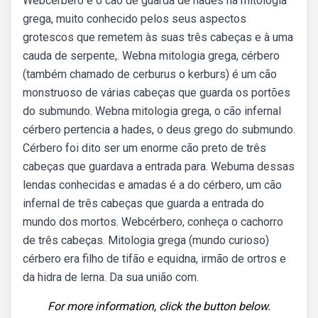
Webcérbero é o cão de guarda de hades na mitologia
grega, muito conhecido pelos seus aspectos
grotescos que remetem às suas três cabeças e à uma
cauda de serpente,. Webna mitologia grega, cérbero
(também chamado de cerburus o kerburs) é um cão
monstruoso de várias cabeças que guarda os portões
do submundo. Webna mitologia grega, o cão infernal
cérbero pertencia a hades, o deus grego do submundo.
Cérbero foi dito ser um enorme cão preto de três
cabeças que guardava a entrada para. Webuma dessas
lendas conhecidas e amadas é a do cérbero, um cão
infernal de três cabeças que guarda a entrada do
mundo dos mortos. Webcérbero, conheça o cachorro
de três cabeças. Mitologia grega (mundo curioso)
cérbero era filho de tifão e equidna, irmão de ortros e
da hidra de lerna. Da sua união com.
For more information, click the button below.