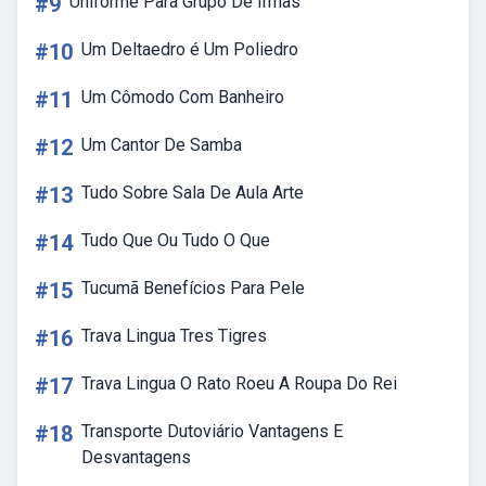
#9
Uniforme Para Grupo De Irmãs
#10
Um Deltaedro é Um Poliedro
#11
Um Cômodo Com Banheiro
#12
Um Cantor De Samba
#13
Tudo Sobre Sala De Aula Arte
#14
Tudo Que Ou Tudo O Que
#15
Tucumã Benefícios Para Pele
#16
Trava Lingua Tres Tigres
#17
Trava Lingua O Rato Roeu A Roupa Do Rei
#18
Transporte Dutoviário Vantagens E
Desvantagens