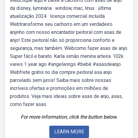
Webclique aqui e baixe a cachorro com asas de anjo
da disney, luminária · window, mac, linux · última
atualização 2024 · licença comercial incluída
Webtransforme seu cachorro em um verdadeiro
anjinho com nosso encantador peitoral com asas de
anjo! Este peitoral não só proporciona conforto e
segurança, mas também. Webcomo fazer asas de anjo.
Super fácil e barato. Karla simão menina arteira. 102k
views 1 year ago #angelwings #bebê #asasdeanjo.
Webfrete grátis no dia compre peitoral asa anjo
parcelado sem juros! Saiba mais sobre nossas
incríveis ofertas e promoções em milhões de
produtos. Veja mais ideias sobre asas de anjo, asas,
como fazer asas.
For more information, click the button below.
LEARN MORE