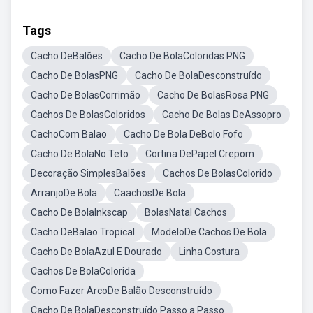
Tags
Cacho DeBalões
Cacho De BolaColoridas PNG
Cacho De BolasPNG
Cacho De BolaDesconstruído
Cacho De BolasCorrimão
Cacho De BolasRosa PNG
Cachos De BolasColoridos
Cacho De Bolas DeAssopro
CachoCom Balao
Cacho De Bola DeBolo Fofo
Cacho De BolaNo Teto
Cortina DePapel Crepom
Decoração SimplesBalões
Cachos De BolasColorido
ArranjoDe Bola
CaachosDe Bola
Cacho De BolaInkscap
BolasNatal Cachos
Cacho DeBalao Tropical
ModeloDe Cachos De Bola
Cacho De BolaAzul E Dourado
Linha Costura
Cachos De BolaColorida
Como Fazer ArcoDe Balão Desconstruído
Cacho De BolaDesconstruído Passo a Passo