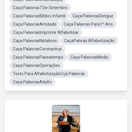
Caça Palavras7 De Setembro
Caça PalavrasBíblico Infantil
Caça PalavrasDengue
Caça PalavrasAmizade
Caça Palavras Para1º Ano
Caça PalavrasImprrimir Alfabetizar
Caça PalavrasNatalinos
CaçaPalvras Alfabetização
Caça PalavrasCoronavírus
Caça PalavrasPassatempo
Caça PalavrasMedio
Caça PalavrasOperações
Texto Para AlfabetizaçãoCça Palavras
Caça PalavrasAdulto