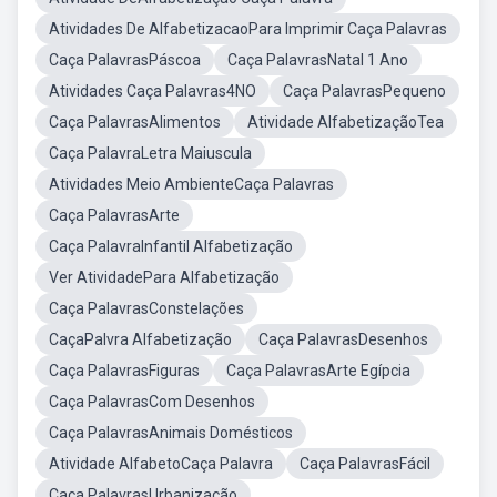
Atividades De AlfabetizacaoPara Imprimir Caça Palavras
Caça PalavrasPáscoa
Caça PalavrasNatal 1 Ano
Atividades Caça Palavras4NO
Caça PalavrasPequeno
Caça PalavrasAlimentos
Atividade AlfabetizaçãoTea
Caça PalavraLetra Maiuscula
Atividades Meio AmbienteCaça Palavras
Caça PalavrasArte
Caça PalavraInfantil Alfabetização
Ver AtividadePara Alfabetização
Caça PalavrasConstelações
CaçaPalvra Alfabetização
Caça PalavrasDesenhos
Caça PalavrasFiguras
Caça PalavrasArte Egípcia
Caça PalavrasCom Desenhos
Caça PalavrasAnimais Domésticos
Atividade AlfabetoCaça Palavra
Caça PalavrasFácil
Caça PalavrasUrbanização