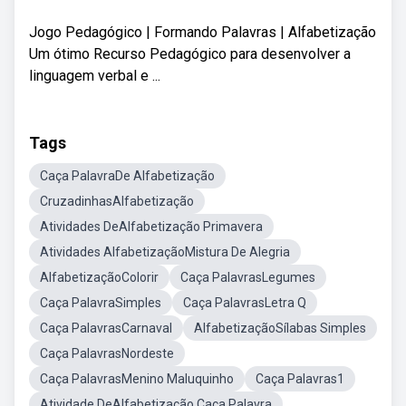
Jogo Pedagógico | Formando Palavras | Alfabetização
Um ótimo Recurso Pedagógico para desenvolver a
linguagem verbal e ...
Tags
Caça PalavraDe Alfabetização
CruzadinhasAlfabetização
Atividades DeAlfabetização Primavera
Atividades AlfabetizaçãoMistura De Alegria
AlfabetizaçãoColorir
Caça PalavrasLegumes
Caça PalavraSimples
Caça PalavrasLetra Q
Caça PalavrasCarnaval
AlfabetizaçãoSílabas Simples
Caça PalavrasNordeste
Caça PalavrasMenino Maluquinho
Caça Palavras1
Atividade DeAlfabetização Caça Palavra