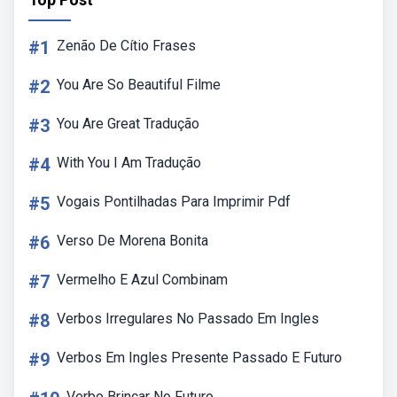
#1
Zenão De Cítio Frases
#2
You Are So Beautiful Filme
#3
You Are Great Tradução
#4
With You I Am Tradução
#5
Vogais Pontilhadas Para Imprimir Pdf
#6
Verso De Morena Bonita
#7
Vermelho E Azul Combinam
#8
Verbos Irregulares No Passado Em Ingles
#9
Verbos Em Ingles Presente Passado E Futuro
Verbo Brincar No Futuro