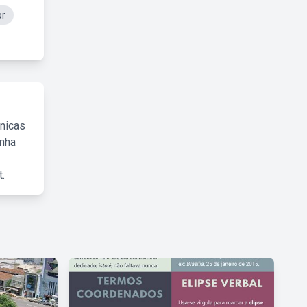
or
cnicas
inha
.