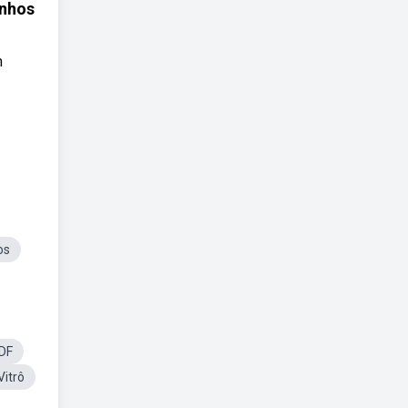
onhos
m
os
DF
Vitrô