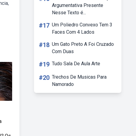
ncia,
Argumentativa Presente
Nesse Texto é...
#17
Um Poliedro Convexo Tem 3
Faces Com 4 Lados
#18
Um Gato Preto A Foi Cruzado
Com Duas
#19
Tudo Sala De Aula Arte
#20
Trechos De Musicas Para
Namorado
a
l? Os