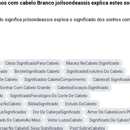
os com cabelo Branco joilsondeassis explica estes s
o significa joilsondeassis explica o significado dos sonhos co
Cilicio SignificadoPara Cabelo
Maciez NoCabelo Significado
cado
BiroteSignificado Cabelo
SignificadoEvolutivo Do Cabelo
De Cabelo
Significados CabeloComprimento
CabelosE Significad
 Sonhar Com Cabelo Grande
CabelosEscaços Significado
do
SignificadoPsicológico Do Corte De Cabelo
ta NoCabelo
BibliaSignificado
Estudo DoCabelo
eusSignificados
Dor De CabeçaSignificado
Amor De CabeloLivro P
cado Do CabeloAo Meio
Vetor LuzesCabelo
Significado De Cabelo
rcas No CabeloE Seus Significados
Post SobreCabelos