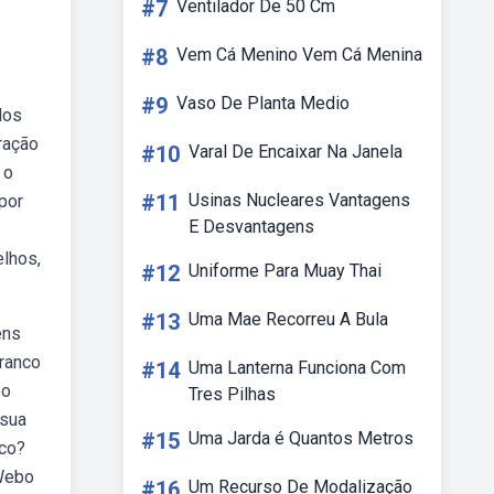
#7
Ventilador De 50 Cm
#8
Vem Cá Menino Vem Cá Menina
#9
Vaso De Planta Medio
los
ração
#10
Varal De Encaixar Na Janela
 o
#11
Usinas Nucleares Vantagens
por
E Desvantagens
elhos,
#12
Uniforme Para Muay Thai
#13
Uma Mae Recorreu A Bula
ens
branco
#14
Uma Lanterna Funciona Com
bo
Tres Pilhas
 sua
#15
Uma Jarda é Quantos Metros
nco?
 Webo
#16
Um Recurso De Modalização