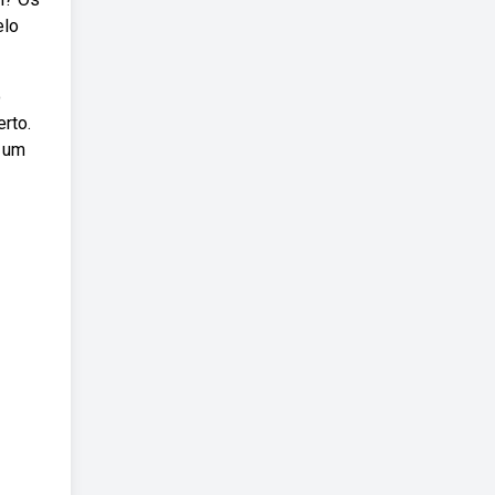
elo
o
rto.
a um