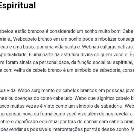
spiritual
abelos estão brancos é considerado um sonho muito bom. Cabe
oria e,. Webcabelo branco em um sonho pode simbolizar consag
us e uma busca por uma vida santa e. Webnas culturas nativas,
iritualidade. É uma parte da estrutura divina de quem você é. É 
foram sinais da personalidade, da função social ou espiritual,
har com velha de cabelo branco é um símbolo de sabedoria, cons
sua vida. Webo surgimento de cabelos brancos em pessoas jov
nes ou doenças do couro cabeludo. Webo que significa cabelo 
branco muitas vezes é visto como um símbolo de sabedoria,. We
compreensão nova da forma como você vive além de nos revelar a
obre o significado espiritual por trás de sonhar com cabelo bra
e desvendar as possíveis interpretações por trás desse sonho.