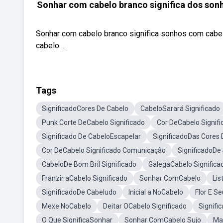
Sonhar com cabelo branco significa dos sonh
Sonhar com cabelo branco significa sonhos com cabel
cabelo ...
Tags
SignificadoCores De Cabelo
CabeloSarará Significado
Punk Corte DeCabelo Significado
Cor DeCabelo Signifi
Significado De CabeloEscapelar
SignificadoDas Cores 
Cor DeCabelo Significado Comunicação
SignificadoDe
CabeloDe Bom Bril Significado
GalegaCabelo Significa
Franzir aCabelo Significado
Sonhar ComCabelo
Lis
SignificadoDe Cabeludo
Inicial a NoCabelo
Flor E S
Mexe NoCabelo
Deitar OCabelo Significado
Signifi
O Que SignificaSonhar
Sonhar ComCabelo Sujo
Ma