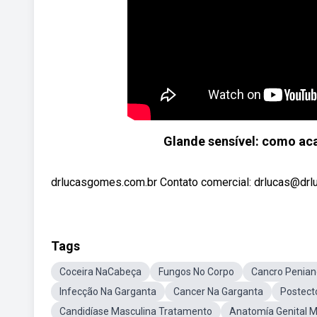
Glande sensível: como ac
drlucasgomes.com.br Contato comercial: drlucas@drluc
Tags
Coceira NaCabeça
Fungos No Corpo
Cancro Penian
Infecção Na Garganta
Cancer Na Garganta
Postect
Candidíase Masculina Tratamento
Anatomía Genital M