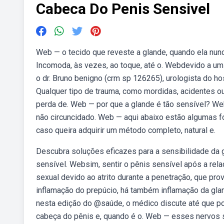
Cabeca Do Penis Sensivel
Web — o tecido que reveste a glande, quando ela nun
Incomoda, às vezes, ao toque, até o. Webdevido a um
o dr. Bruno benigno (crm sp 126265), urologista do h
Qualquer tipo de trauma, como mordidas, acidentes o
perda de. Web — por que a glande é tão sensível? We
não circuncidado. Web — aqui abaixo estão algumas fo
caso queira adquirir um método completo, natural e.
Descubra soluções eficazes para a sensibilidade da g
sensível. Websim, sentir o pênis sensível após a rel
sexual devido ao atrito durante a penetração, que pro
inflamação do prepúcio, há também inflamação da gl
nesta edição do @saúde, o médico discute até que po
cabeça do pênis e, quando é o. Web — esses nervos 