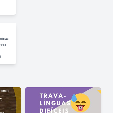
cnicas
inha
.