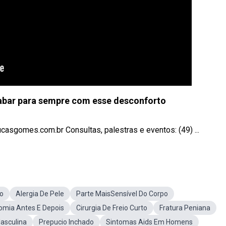
abar para sempre com esse desconforto
asgomes.com.br Consultas, palestras e eventos: (49) ...
o
Alergia De Pele
Parte MaisSensível Do Corpo
omia Antes E Depois
Cirurgia De Freio Curto
Fratura Peniana
asculina
Prepucio Inchado
Sintomas Aids Em Homens