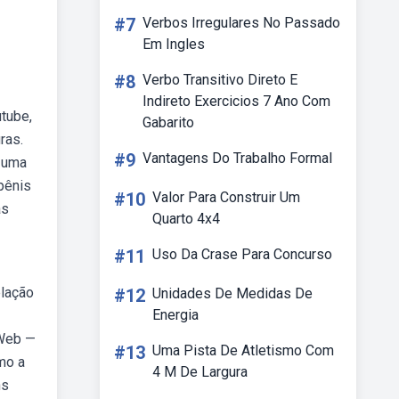
#7
Verbos Irregulares No Passado
Em Ingles
#8
Verbo Transitivo Direto E
Indireto Exercicios 7 Ano Com
tube,
Gabarito
ras.
#9
Vantagens Do Trabalho Formal
m uma
pênis
#10
Valor Para Construir Um
as
Quarto 4x4
#11
Uso Da Crase Para Concurso
elação
#12
Unidades De Medidas De
Energia
 Web —
#13
Uma Pista De Atletismo Com
mo a
4 M De Largura
ns