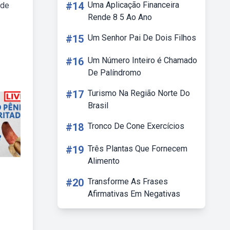
#14
Uma Aplicação Financeira
 de
Rende 8 5 Ao Ano
#15
Um Senhor Pai De Dois Filhos
#16
Um Número Inteiro é Chamado
De Palíndromo
#17
Turismo Na Região Norte Do
Brasil
#18
Tronco De Cone Exercícios
#19
Três Plantas Que Fornecem
Alimento
#20
Transforme As Frases
Afirmativas Em Negativas