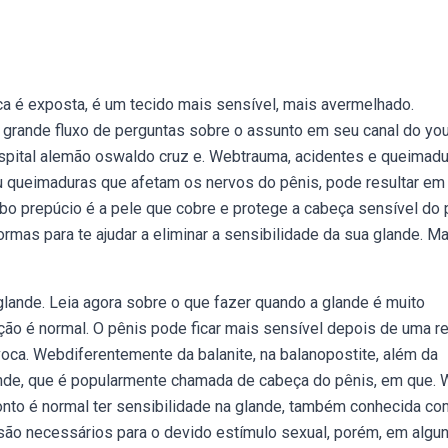
ca é exposta, é um tecido mais sensível, mais avermelhado.
 grande fluxo de perguntas sobre o assunto em seu canal do you
ospital alemão oswaldo cruz e. Webtrauma, acidentes e queimadu
u queimaduras que afetam os nervos do pênis, pode resultar e
bo prepúcio é a pele que cobre e protege a cabeça sensível do 
rmas para te ajudar a eliminar a sensibilidade da sua glande. M
lande. Leia agora sobre o que fazer quando a glande é muito
ação é normal. O pênis pode ficar mais sensível depois de uma r
voca. Webdiferentemente da balanite, na balanopostite, além da
ande, que é popularmente chamada de cabeça do pênis, em que.
nto é normal ter sensibilidade na glande, também conhecida co
são necessários para o devido estímulo sexual, porém, em algu