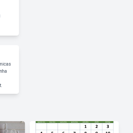
cnicas
inha
.