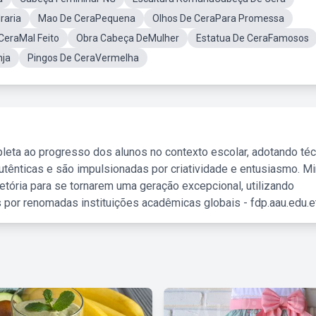
raria
Mao De CeraPequena
Olhos De CeraPara Promessa
CeraMal Feito
Obra Cabeça DeMulher
Estatua De CeraFamosos
nja
Pingos De CeraVermelha
leta ao progresso dos alunos no contexto escolar, adotando té
tênticas e são impulsionadas por criatividade e entusiasmo. M
etória para se tornarem uma geração excepcional, utilizando
 por renomadas instituições acadêmicas globais - fdp.aau.edu.et