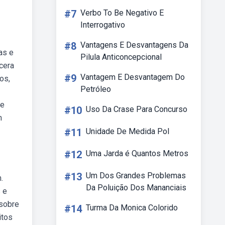
#7
Verbo To Be Negativo E
Interrogativo
#8
Vantagens E Desvantagens Da
as e
Pilula Anticoncepcional
cera
#9
Vantagem E Desvantagem Do
os,
Petróleo
de
#10
Uso Da Crase Para Concurso
m
#11
Unidade De Medida Pol
#12
Uma Jarda é Quantos Metros
#13
Um Dos Grandes Problemas
.
Da Poluição Dos Mananciais
 e
 sobre
#14
Turma Da Monica Colorido
itos