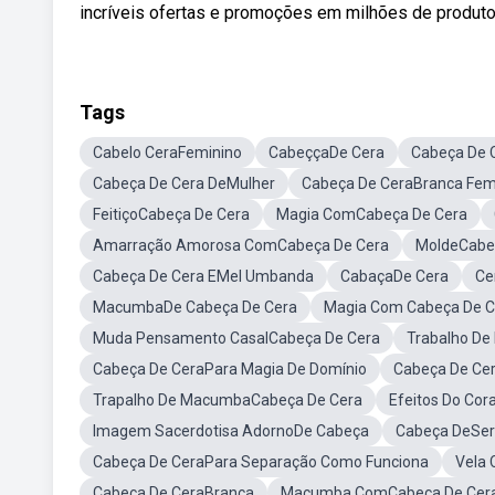
incríveis ofertas e promoções em milhões de produto
Tags
Cabelo CeraFeminino
CabeççaDe Cera
Cabeça De 
Cabeça De Cera DeMulher
Cabeça De CeraBranca Fem
FeitiçoCabeça De Cera
Magia ComCabeça De Cera
Amarração Amorosa ComCabeça De Cera
MoldeCabe
Cabeça De Cera EMel Umbanda
CabaçaDe Cera
Ce
MacumbaDe Cabeça De Cera
Magia Com Cabeça De 
Muda Pensamento CasalCabeça De Cera
Trabalho De
Cabeça De CeraPara Magia De Domínio
Cabeça De Ce
Trapalho De MacumbaCabeça De Cera
Efeitos Do Co
Imagem Sacerdotisa AdornoDe Cabeça
Cabeça DeSe
Cabeça De CeraPara Separação Como Funciona
Vela
Cabeça De CeraBranca
Macumba ComCabeça De Cer