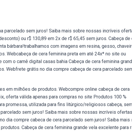
a parcelado sem juros! Saiba mais sobre nossas incríveis ofert
esconto) ou r$ 130,89 em 2x de r$ 65,45 sem juros. Cabeça de 
nta bárbara!trabalhamos com imagens em resina, gesso, chaveir
ios. Webcabeça de cera feminina preta em até 24x* no site ou
e com o carnê digital casas bahia Cabeça de cera feminina gran
lhos. Webfrete grátis no dia compre cabeça de cera parcelado se
ões em milhões de produtos. Webcompre online cabeça de cera
ix, oferta válida apenas para compras no site Produtos 100 %
ra promessa, utilizada para fins litúrgico/religiosos cabeça, sem
parcelado sem juros! Saiba mais sobre nossas incríveis ofertas
no dia compre cabeca de cera parcelado sem juros! Saiba mais
produtos. Cabeça de cera feminina grande vela excelente para r