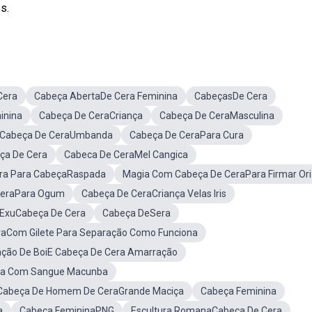
s.
Cera
Cabeça AbertaDe Cera Feminina
CabeçasDe Cera
inina
Cabeça De CeraCriança
Cabeça De CeraMasculina
Cabeça De CeraUmbanda
Cabeça De CeraPara Cura
ça De Cera
Cabeca De CeraMel Cangica
ra Para CabeçaRaspada
Magia Com Cabeça De CeraPara Firmar Ori
CeraPara Ogum
Cabeça De CeraCriança Velas Iris
 ExuCabeça De Cera
Cabeça DeSera
raCom Gilete Para Separação Como Funciona
ração De BoiE Cabeça De Cera Amarração
ra Com Sangue Macunba
 Cabeça De Homem De CeraGrande Maciça
Cabeça Feminina
a
Cabeça FemininaPNG
Escultura RomanaCabeça De Cera