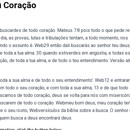
u Coração
uscardes de todo coração. Mateus 7:8 pois todo o que pede re
 dia, as provas, lutas e tribulações tentam, a todo momento, nos
ndo o assunto é. Web29 então dali buscarás ao senhor teu deus,
e toda a tua alma. 30 quando estiverdes em angústia, e todas e
ção, de toda a tua alma, e de todo o teu entendimento. Versão a
toda a sua alma e de todo o seu entendimento’. Web12 e entrara
om todo o seu coração, e com toda a sua alma; 13 e de que todo
camos de todo coração, deus se volta para nós com misericórd
uscarem de todo o coração. Webmeu bom deus, meu coração te
o seu rosto; Webversículos da bíblia sobre a busca. O senhor 
quem busca a deus encontrará deus.
mation, click the button below.