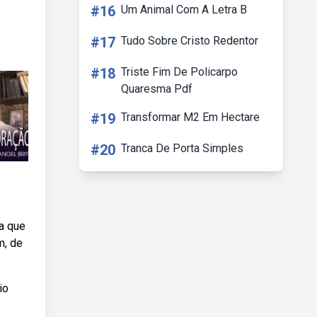
#16
Um Animal Com A Letra B
#17
Tudo Sobre Cristo Redentor
#18
Triste Fim De Policarpo
Quaresma Pdf
#19
Transformar M2 Em Hectare
#20
Tranca De Porta Simples
a que
m, de
io