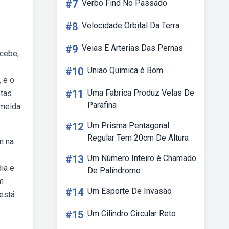
#7
Verbo Find No Passado
#8
Velocidade Orbital Da Terra
#9
Veias E Arterias Das Pernas
cebe;
#10
Uniao Quimica é Bom
 e o
#11
Uma Fabrica Produz Velas De
stas
Parafina
lmeida
#12
Um Prisma Pentagonal
Regular Tem 20cm De Altura
m na
#13
Um Número Inteiro é Chamado
ia e
De Palíndromo
m
#14
Um Esporte De Invasão
está
#15
Um Cilindro Circular Reto