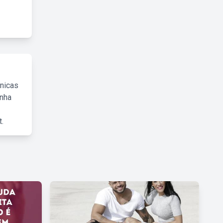
cnicas
inha
.