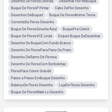
Desenho De FloresColorida
Desenhar Flor NoBuque
Buque De FloresP Pintar
Cabo DeFlor Desenho
Desenhos DeBuquet
Buque De FloresAnime Tema
CorrenteDe Flores Desenho
Buque De FloresSinueta Azul
BuquePra Colorir
Buque De FloresVCE Linda
Esquet Buque DeDesenhar
Desenho De BuqueCom Fundo Branco
Desenho De FloresPara Pano De Prato
Desenho DeRamo De Floresa
Desenho De FloresCom Borboletas
FloresPara Colorir Grande
Passo a Passo EmBuque Desenho
BalançoDe Flores Desenho
LojaDe Flores Desenho
Buque De FloresMale Lo Desenho