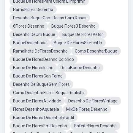
Buque De FloresPara Colorir E Imprimir
RamoFlores Desenho
Desenho BuqueCom Rosas Com Rosas
6Flores Desenho
Buque Flores3 Desenho
Desenho DeUm Buque
Buque De FloresVetor
BuqueDesenhado
Buque De FloresSketchUp
Ramalhete DeFloresDesenho
Como DesenharBuque
Buque De FloresDesnho Colorido
Buque De FloresIcone
RosaBuque Desenho
Buque De FloresCon Torno
Desenho De BuqueSem Flores
Como DesenharFlores Buque Realista
Buque De FloresAtividade
Desenho De FloresVintage
Flores DesenhoAquarela
MixDe Flores Desenho
Buque De Flores DesenhoInfantil
Buque De FloresEm Desenho
EnfeiteFlores Desenho