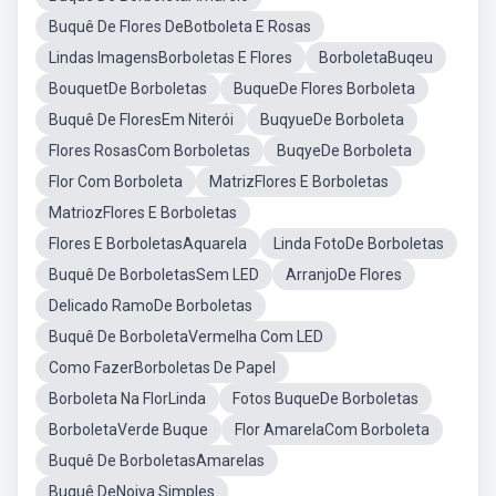
Buquê De Flores DeBotboleta E Rosas
Lindas ImagensBorboletas E Flores
BorboletaBuqeu
BouquetDe Borboletas
BuqueDe Flores Borboleta
Buquê De FloresEm Niterói
BuqyueDe Borboleta
Flores RosasCom Borboletas
BuqyeDe Borboleta
Flor Com Borboleta
MatrizFlores E Borboletas
MatriozFlores E Borboletas
Flores E BorboletasAquarela
Linda FotoDe Borboletas
Buquê De BorboletasSem LED
ArranjoDe Flores
Delicado RamoDe Borboletas
Buquê De BorboletaVermelha Com LED
Como FazerBorboletas De Papel
Borboleta Na FlorLinda
Fotos BuqueDe Borboletas
BorboletaVerde Buque
Flor AmarelaCom Borboleta
Buquê De BorboletasAmarelas
Buquê DeNoiva Simples