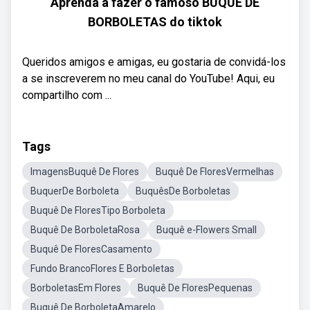
Aprenda a fazer o famoso BUQUE DE
BORBOLETAS do tiktok
Queridos amigos e amigas, eu gostaria de convidá-los
a se inscreverem no meu canal do YouTube! Aqui, eu
compartilho com ...
Tags
ImagensBuquê De Flores
Buquê De FloresVermelhas
BuquerDe Borboleta
BuquêsDe Borboletas
Buquê De FloresTipo Borboleta
Buquê De BorboletaRosa
Buquê e-Flowers Small
Buquê De FloresCasamento
Fundo BrancoFlores E Borboletas
BorboletasEm Flores
Buquê De FloresPequenas
Buquê De BorboletaAmarelo