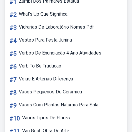
#1
Zumbi Dos Palmares Estatua
#2
What's Up Que Significa
#3
Vidrarias De Laboratório Nomes Pdf
#4
Vestes Para Festa Junina
#5
Verbos De Enunciação 4 Ano Atividades
#6
Verb To Be Traducao
#7
Veias E Arterias Diferença
#8
Vasos Pequenos De Ceramica
#9
Vasos Com Plantas Naturais Para Sala
#10
Vários Tipos De Flores
#11
Van Gogh Obra De Arte