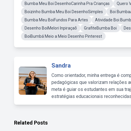
Bumba Meu Boi DesenhoCarinha Pra Crianças
Quero 
Boizinho Bumba Meu Boi DesenhoSimples
Boi Bumba
Bumba Meu BoiFundos Para Artes
Atividade Boi Bumb
Desenho BoiMelori Inpiraçaõ
GrafiteBumba Boi
Des
BoiBumbá Meio a Meio Desenho Pinterest
Sandra
Como orientador, minha entrega é comp
pedagógicas que valorizam relações au
meta é guiar os estudantes em sua traj
estratégias educacionais reconhecidas
Related Posts