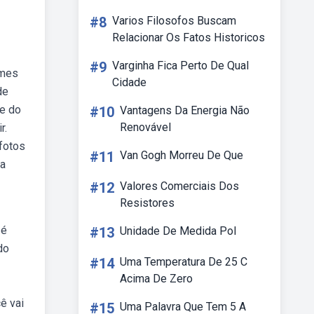
#8
Varios Filosofos Buscam
Relacionar Os Fatos Historicos
#9
Varginha Fica Perto De Qual
omes
Cidade
de
te do
#10
Vantagens Da Energia Não
Renovável
r.
fotos
#11
Van Gogh Morreu De Que
ba
#12
Valores Comerciais Dos
Resistores
 é
#13
Unidade De Medida Pol
do
#14
Uma Temperatura De 25 C
Acima De Zero
ê vai
#15
Uma Palavra Que Tem 5 A