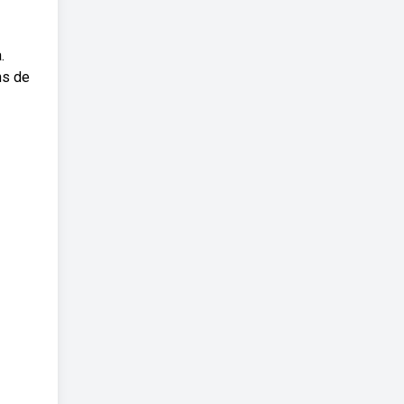
.
ns de