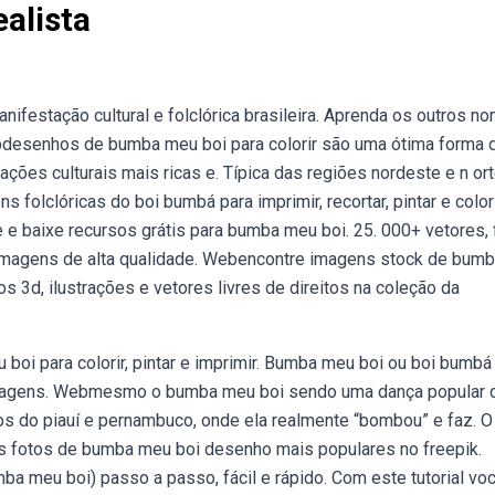
alista
festação cultural e folclórica brasileira. Aprenda os outros n
esenhos de bumba meu boi para colorir são uma ótima forma 
ções culturais mais ricas e. Típica das regiões nordeste e n or
olclóricas do boi bumbá para imprimir, recortar, pintar e colori
e baixe recursos grátis para bumba meu boi. 25. 000+ vetores, 
l imagens de alta qualidade. Webencontre imagens stock de bum
s 3d, ilustrações e vetores livres de direitos na coleção da
i para colorir, pintar e imprimir. Bumba meu boi ou boi bumbá
sonagens. Webmesmo o bumba meu boi sendo uma dança popular 
dos do piauí e pernambuco, onde ela realmente “bombou” e faz. O
s fotos de bumba meu boi desenho mais populares no freepik.
 meu boi) passo a passo, fácil e rápido. Com este tutorial voc