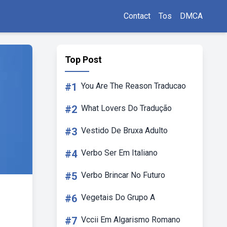
Contact
Tos
DMCA
Top Post
#1
You Are The Reason Traducao
#2
What Lovers Do Tradução
#3
Vestido De Bruxa Adulto
#4
Verbo Ser Em Italiano
#5
Verbo Brincar No Futuro
#6
Vegetais Do Grupo A
#7
Vccii Em Algarismo Romano