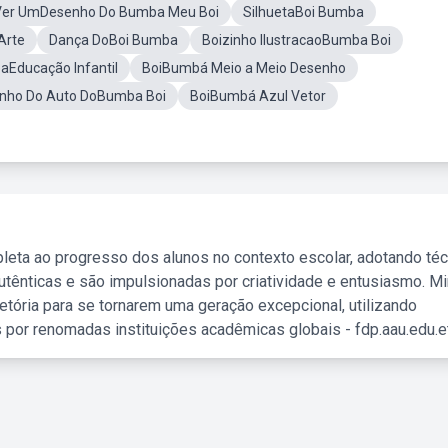
Ver UmDesenho Do Bumba Meu Boi
SilhuetaBoi Bumba
Arte
Dança DoBoi Bumba
Boizinho IlustracaoBumba Boi
aEducação Infantil
BoiBumbá Meio a Meio Desenho
nho Do Auto DoBumba Boi
BoiBumbá Azul Vetor
leta ao progresso dos alunos no contexto escolar, adotando té
tênticas e são impulsionadas por criatividade e entusiasmo. M
etória para se tornarem uma geração excepcional, utilizando
 por renomadas instituições acadêmicas globais - fdp.aau.edu.et