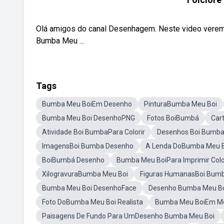
Olá amigos do canal Desenhagem. Neste video veremo
Bumba Meu ...
Tags
Bumba Meu BoiEm Desenho
PinturaBumba Meu Boi
Bumba Meu Boi DesenhoPNG
Fotos BoiBumbá
Car
Atividade Boi BumbaPara Colorir
Desenhos Boi Bumb
ImagensBoi Bumba Desenho
A Lenda DoBumba Meu 
BoiBumbá Desenho
Bumba Meu BoiPara Imprimir Colo
XilogravuraBumba Meu Boi
Figuras HumanasBoi Bum
Bumba Meu Boi DesenhoFace
Desenho Bumba Meu Bo
Foto DoBumba Meu Boi Realista
Bumba Meu BoiEm Mo
Paisagens De Fundo Para UmDesenho Bumba Meu Boi