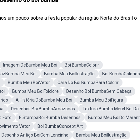
s um pouco sobre a festa popular da região Norte do Brasil o
Imagem DeBumba Meu Boi
Boi BumbaColorir
tazBumba Meu Boi
Bumba Meu BoiIlustração
Boi BumbaColorido
a
Bumba Meu BoiVetor
Cara Do Boi BumbaPara Colorir
Boi
Bumba Meu BoiFolclore
Desenho Boi BumbaSem Cabeça
rido
A História DoBumba Meu Boi
Bumba Meu BoiFigura
ba
Desenhos Boi BumbaAmazonas
Textura Bumba Meu4 Boi Da 
iFofo
E StampaBoi Bumba Desenhos
Bumba Meu BoiDo Maran
vimento Vetor
Boi BumbaConcept Art
Desenho Antigo BoiCom Lencinho
Bambu Meu BoiIlustração