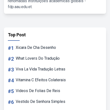
renomadas instituições acadêmicas globais -
fdp.aau.edu.et.
Top Post
#1
Xicara De Cha Desenho
#2
What Lovers Do Tradução
#3
Viva La Vida Tradução Letras
#4
Vitamina C Efeitos Colaterais
#5
Videos De Folias De Reis
#6
Vestido De Senhora Simples