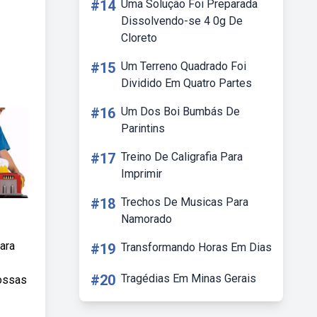
#14
Uma Solução Foi Preparada
Dissolvendo-se 4 0g De
Cloreto
#15
Um Terreno Quadrado Foi
Dividido Em Quatro Partes
#16
Um Dos Boi Bumbás De
Parintins
#17
Treino De Caligrafia Para
Imprimir
#18
Trechos De Musicas Para
Namorado
ara
#19
Transformando Horas Em Dias
#20
Tragédias Em Minas Gerais
nossas