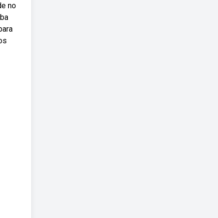
de no
iba
para
os