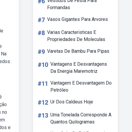
#6
Vestidos De Festa Para
Formandas
#7
Vasos Gigantes Para Arvores
de
#8
Varias Caracteristicas E
Propriedades De Moleculas
e
#9
Varetas De Bambu Para Pipas
 Na
uedos
#10
Vantagens E Desvantagens
Da Energia Maremotriz
#11
Vantagem E Desvantagem Do
Petróleo
é
#12
Ur Dos Caldeus Hoje
oção
s no
#13
Uma Tonelada Corresponde A
 em
Quantos Quilogramas
dos e