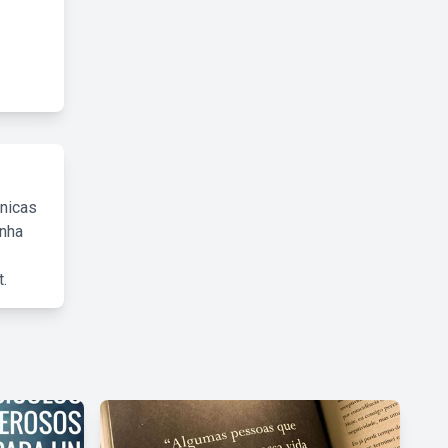
cnicas
inha
.