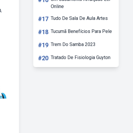
#16
Online
A
#17
Tudo De Sala De Aula Artes
#18
Tucumã Benefícios Para Pele
#19
Trem Do Samba 2023
#20
Tratado De Fisiologia Guyton