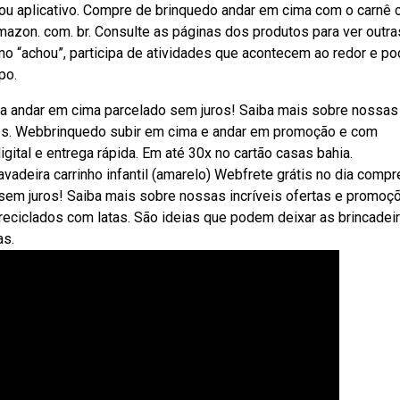
ou aplicativo. Compre de brinquedo andar em cima com o carnê 
azon. com. br. Consulte as páginas dos produtos para ver outra
 “achou”, participa de atividades que acontecem ao redor e p
po.
ara andar em cima parcelado sem juros! Saiba mais sobre nossas
tos. Webbrinquedo subir em cima e andar em promoção e com
gital e entrega rápida. Em até 30x no cartão casas bahia.
adeira carrinho infantil (amarelo) Webfrete grátis no dia compr
sem juros! Saiba mais sobre nossas incríveis ofertas e promoç
eciclados com latas. São ideias que podem deixar as brincadei
as.