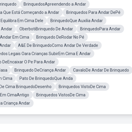
rinquedo
BrinquedosApreendendo a Andar
ça Que Está Começando a Andar
Brinquedos Para Andar DePé
Equilibra Em Cima Dele
BrinquedoQue Auxilia Andar
E Andar
OberbotiBrinquedo De Andar
BrinquedoPara Andar
aAndar Em Cima
Brinquedo DeRodar No Pé
 Andar
A&E De BrinquedoComo Andar De Verdade
edos Legais Oara Crianças SubirEm Cima E Andar
o DeEncaixar O Pe Para Andar
Casa
Brinquedo DeCriança Andar
CavaloDe Andar De Brinquedo
m Cima
Pato De BrinquedoQue Anda
 De Cima BrinquedoDesenho
Brinquedos VistoDe Cima
 Em CimaAntigo
Brinquedos VistosDe Cima
a Criança Andar