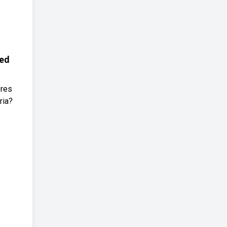
Led
ores
ria?