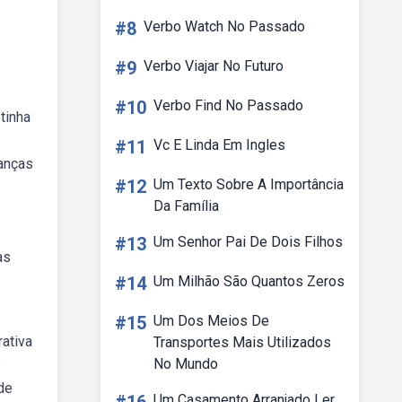
#8
Verbo Watch No Passado
#9
Verbo Viajar No Futuro
#10
Verbo Find No Passado
tinha
#11
Vc E Linda Em Ingles
ianças
#12
Um Texto Sobre A Importância
Da Família
#13
Um Senhor Pai De Dois Filhos
as
#14
Um Milhão São Quantos Zeros
#15
Um Dos Meios De
ativa
Transportes Mais Utilizados
No Mundo
e
de
Um Casamento Arranjado Ler