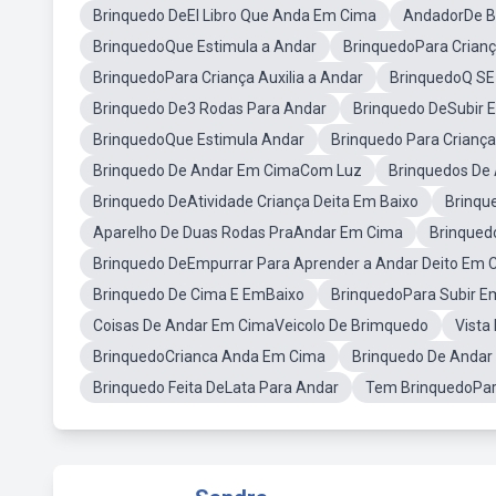
Brinquedo DeEl Libro Que Anda Em Cima
AndadorDe B
BrinquedoQue Estimula a Andar
BrinquedoPara Crian
BrinquedoPara Criança Auxilia a Andar
BrinquedoQ SE 
Brinquedo De3 Rodas Para Andar
Brinquedo DeSubir 
BrinquedoQue Estimula Andar
Brinquedo Para Crianç
Brinquedo De Andar Em CimaCom Luz
Brinquedos De
Brinquedo DeAtividade Criança Deita Em Baixo
Brinqu
Aparelho De Duas Rodas PraAndar Em Cima
Brinqued
Brinquedo DeEmpurrar Para Aprender a Andar Deito Em 
Brinquedo De Cima E EmBaixo
BrinquedoPara Subir E
Coisas De Andar Em CimaVeicolo De Brimquedo
Vista
BrinquedoCrianca Anda Em Cima
Brinquedo De Andar
Brinquedo Feita DeLata Para Andar
Tem BrinquedoPar