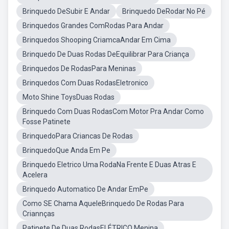
Brinquedo DeSubir E Andar
Brinquedo DeRodar No Pé
Brinquedos Grandes ComRodas Para Andar
Brinquedos Shooping CriamcaAndar Em Cima
Brinquedo De Duas Rodas DeEquilibrar Para Criança
Brinquedos De RodasPara Meninas
Brinquedos Com Duas RodasEletronico
Moto Shine ToysDuas Rodas
Brinquedo Com Duas RodasCom Motor Pra Andar Como
Fosse Patinete
BrinquedoPara Criancas De Rodas
BrinquedoQue Anda Em Pe
Brinquedo Eletrico Uma RodaNa Frente E Duas Atras E
Acelera
Brinquedo Automatico De Andar EmPe
Como SE Chama AqueleBrinquedo De Rodas Para
Criannças
Patinete De Duas RodasELÉTRICO Menina