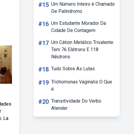
#15
Um Número Inteiro é Chamado
De Palíndromo
#16
Um Estudante Morador Da
Cidade De Contagem
#17
Um Cátion Metálico Trivalente
Tem 76 Elétrons E 118
Nêutrons
#18
Tudo Sobre As Lutas
#19
Trichomonas Vaginalis O Que
é
#20
Transitividade Do Verbo
idades
Atender
r
. La