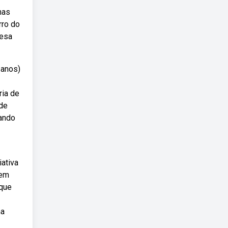
nas
rro do
resa
 anos)
ria de
 de
xando
iativa
 em
 que
ma