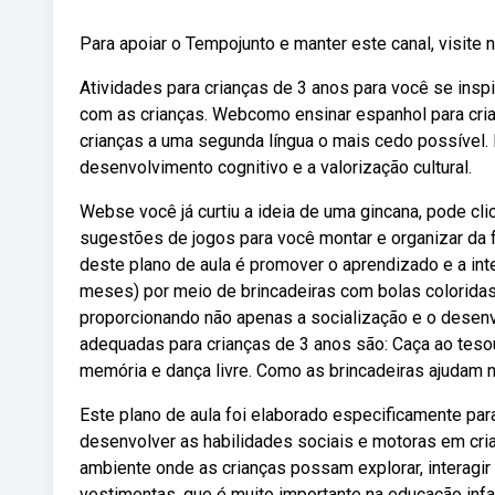
Para apoiar o Tempojunto e manter este canal, visite n
Atividades para crianças de 3 anos para você se inspi
com as crianças. Webcomo ensinar espanhol para cri
crianças a uma segunda língua o mais cedo possível.
desenvolvimento cognitivo e a valorização cultural.
Webse você já curtiu a ideia de uma gincana, pode cli
sugestões de jogos para você montar e organizar da 
deste plano de aula é promover o aprendizado e a in
meses) por meio de brincadeiras com bolas coloridas. 
proporcionando não apenas a socialização e o dese
adequadas para crianças de 3 anos são: Caça ao tesou
memória e dança livre. Como as brincadeiras ajudam 
Este plano de aula foi elaborado especificamente para
desenvolver as habilidades sociais e motoras em cria
ambiente onde as crianças possam explorar, interagir 
vestimentas, que é muito importante na educação infa