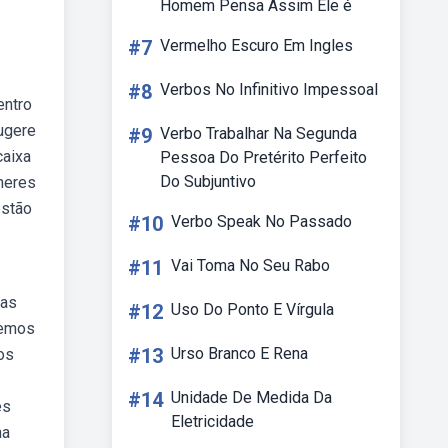
Homem Pensa Assim Ele é
#7
Vermelho Escuro Em Ingles
#8
Verbos No Infinitivo Impessoal
entro
sugere
#9
Verbo Trabalhar Na Segunda
caixa
Pessoa Do Pretérito Perfeito
Do Subjuntivo
lheres
estão
#10
Verbo Speak No Passado
#11
Vai Toma No Seu Rabo
ras
#12
Uso Do Ponto E Vírgula
xemos
#13
Urso Branco E Rena
os
#14
Unidade De Medida Da
es
Eletricidade
na