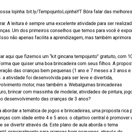
ossa lojinha: bit.ly/TempojuntoLojinhaYT Bóra falar das melhores 
rar. A leitura é sempre uma excelente atividade para ser realiza
anças. Um dos primeiros conselhos que temos para você é expo
 Isso não apenas facilita a aprendizagem, mas também aprimora
car aqui que fizemos um “kit gincana tempojunto” gratuito, com 1
forma que quiser uma boa brincadeira com seus filhos. A propos
teração das crianças bem pequenas (1 ano e 7 meses a 3 anos e
a atividade foi desenvolvida para ser leve e divertida,
nvolvimento motor, mas também a. Webalgumas brincadeiras
ro, brincar com massinha de modelar, atividades de pintura, jog
no desenvolvimento das crianças de 3 anos?
 abordar a temática de jogos e brincadeiras, uma proposta rica 
nças com idade entre 4 e 5 anos. o objetivo central é promover
e se divertir através da. Este plano de aula aborda o tema
ntil, principalmente para crianças bem pequenas, através do