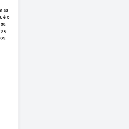
ar as
, é o
ssa
as e
nos.