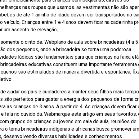
melhanças nas roupas que usamos. as vestimentas não são ape
bebês de até 1 aninho de idade devem ser transportados no ca
veículo; Crianças entre 1 e 4 anos devem ficar na cadeirinha p
ar um assento de elevação;
somente o cinto de. Webplano de aula sobre brincadeiras (4 a 5
ção dos pequenos, onde a brincadeira se torna uma poderosa
idades lúdicas são fundamentais para que crianças na faixa etá
rincadeiras educativas constituem uma importante ferramenta
equenos são estimulados de maneira divertida e espontânea, fi
etivo.
de ajudar os pais e cuidadores a manter seus filhos mais tempo
os são perfeitos para gastar a energia dos pequenos de forma cr
a as crianças de 3 anos. A partir de 4. As crianças devem ficar
m e fala no ouvido da. Webmarque este artigo em seus favoritos,
r com grupos de crianças ou jovens em sala de aula, reuniões de
para o tema brincadeiras indígenas e africanas busca promover u
nas, desenvolvendo diversas habilidades e conhecimentos