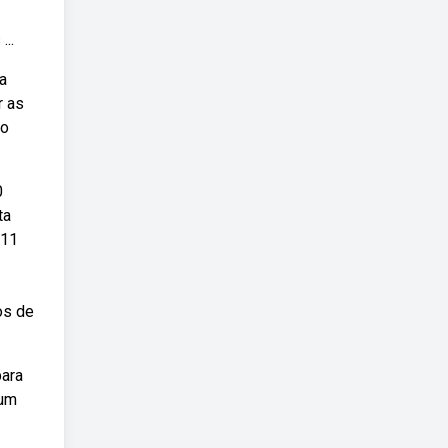
...
da
r as
 o
0
ta
 11
os de
para
 um