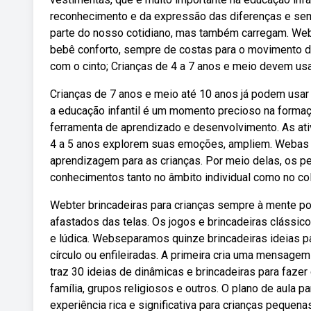
reconhecimento e da expressão das diferenças e se
parte do nosso cotidiano, mas também carregam. Web
bebê conforto, sempre de costas para o movimento do 
com o cinto; Crianças de 4 a 7 anos e meio devem us
Crianças de 7 anos e meio até 10 anos já podem usar 
a educação infantil é um momento precioso na forma
ferramenta de aprendizado e desenvolvimento. As ativ
4 a 5 anos explorem suas emoções, ampliem. Webas b
aprendizagem para as crianças. Por meio delas, os p
conhecimentos tanto no âmbito individual como no col
Webter brincadeiras para crianças sempre à mente po
afastados das telas. Os jogos e brincadeiras clássic
e lúdica. Webseparamos quinze brincadeiras ideias par
círculo ou enfileiradas. A primeira cria uma mensage
traz 30 ideias de dinâmicas e brincadeiras para faze
família, grupos religiosos e outros. O plano de aula 
experiência rica e significativa para crianças peque