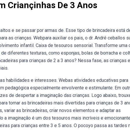
om Criançinhas De 3 Anos
tos e se passar por armas de. Esse tipo de brincadeira está d
ara as crianças. Webpara auxiliar os pais, o dr. André ceballos 
vimento infantil. Caixa de tesouros sensorial. Transforme uma 
 de diferentes texturas, como esponjas, bolas de borracha e co
adeiras para crianças de 2 a 3 anos? Nessa fase, as crianças 
iais.
as habilidades e interesses. Webas atividades educativas para
m pedagógica especialmente envolvente e estimulante. Em out
apazes de despertar a imaginação das crianças. Logo abaixo, trou
a tornar as brincadeiras mais divertidas para crianças de 3 an
s, variar as brincadeiras, criar novos elementos e adaptar as
sando a imaginação é um dos tesouros mais incríveis e emocionant
iras para crianças entre 3 e 5 anos. O pocoyo passa as tardes 