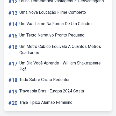
#12
Usina Termelétrica Vantagens E Desvantagens
#13
Uma Nova Educação Filme Completo
#14
Um Vasilhame Na Forma De Um Cilindro
#15
Um Texto Narrativo Pronto Pequeno
#16
Um Metro Cúbico Equivale A Quantos Metros
Quadrados
#17
Um Dia Você Aprende - William Shakespeare
Pdf
#18
Tudo Sobre Cristo Redentor
#19
Travessia Brasil Europa 2024 Costa
#20
Traje Típico Alemão Feminino