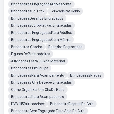
Brincadeiras EngraçadasAdolescente
BrincadeirasDo Titok
BrincadeirasGenio
BrincadeiraDesafios Engraçados
BrincadeirasCorporativas Engraçadas
Brincadeiras EngraçadasPara Adultos
Brincadeiras EngraçadasCom Múmia
Bricadeiras Caseira
Bebados Engraçados
Figuras DeBroincadeiras
Atividades Festa Junina Maternal
Brincadeiras EmEquipe
BrincadeirasPara Acampamento
BrincadeirasPiadas
Brincadeiras Chá DeBebê Engraçadas
Como Organizar Um ChaDe Bebe
BrincadeirasPara Acampadentro
DVD Hi5Brincadeiras
BrincadeiraDisputa Do Galo
BrincadeiraBem Engraçada Para Sala De Aula