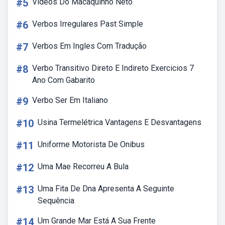
#5
Vídeos Do Macaquinho Neto
#6
Verbos Irregulares Past Simple
#7
Verbos Em Ingles Com Tradução
#8
Verbo Transitivo Direto E Indireto Exercicios 7
Ano Com Gabarito
#9
Verbo Ser Em Italiano
#10
Usina Termelétrica Vantagens E Desvantagens
#11
Uniforme Motorista De Onibus
#12
Uma Mae Recorreu A Bula
#13
Uma Fita De Dna Apresenta A Seguinte
Sequência
#14
Um Grande Mar Está A Sua Frente