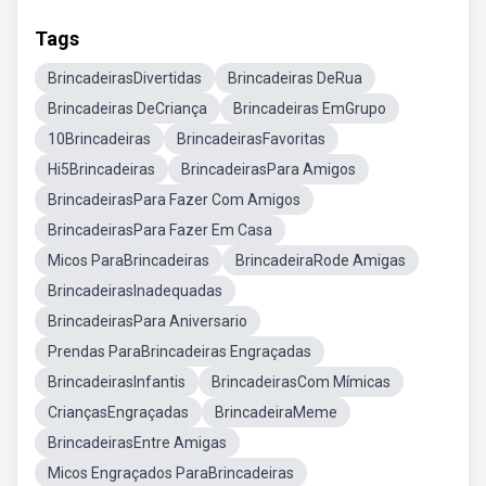
Tags
BrincadeirasDivertidas
Brincadeiras DeRua
Brincadeiras DeCriança
Brincadeiras EmGrupo
10Brincadeiras
BrincadeirasFavoritas
Hi5Brincadeiras
BrincadeirasPara Amigos
BrincadeirasPara Fazer Com Amigos
BrincadeirasPara Fazer Em Casa
Micos ParaBrincadeiras
BrincadeiraRode Amigas
BrincadeirasInadequadas
BrincadeirasPara Aniversario
Prendas ParaBrincadeiras Engraçadas
BrincadeirasInfantis
BrincadeirasCom Mímicas
CriançasEngraçadas
BrincadeiraMeme
BrincadeirasEntre Amigas
Micos Engraçados ParaBrincadeiras