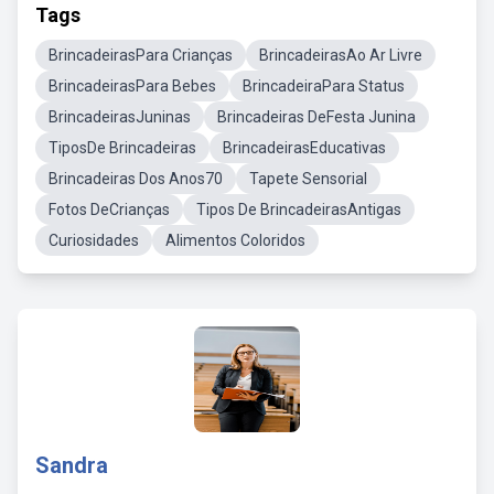
Tags
BrincadeirasPara Crianças
BrincadeirasAo Ar Livre
BrincadeirasPara Bebes
BrincadeiraPara Status
BrincadeirasJuninas
Brincadeiras DeFesta Junina
TiposDe Brincadeiras
BrincadeirasEducativas
Brincadeiras Dos Anos70
Tapete Sensorial
Fotos DeCrianças
Tipos De BrincadeirasAntigas
Curiosidades
Alimentos Coloridos
Sandra