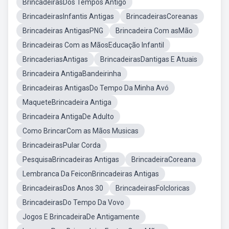
BrincadeirasDos Tempos Antigo
BrincadeirasInfantis Antigas
BrincadeirasCoreanas
Brincadeiras AntigasPNG
Brincadeira Com asMão
Brincadeiras Com as MãosEducação Infantil
BrincaderiasAntigas
BrincadeirasDantigas E Atuais
Brincadeira AntigaBandeirinha
Brincadeiras AntigasDo Tempo Da Minha Avó
MaqueteBrincadeira Antiga
Brincadeira AntigaDe Adulto
Como BrincarCom as Mãos Musicas
BrincadeirasPular Corda
PesquisaBrincadeiras Antigas
BrincadeiraCoreana
Lembranca Da FeiconBrincadeiras Antigas
BrincadeirasDos Anos 30
BrincadeirasFolcloricas
BrincadeirasDo Tempo Da Vovo
Jogos E BrincadeiraDe Antigamente